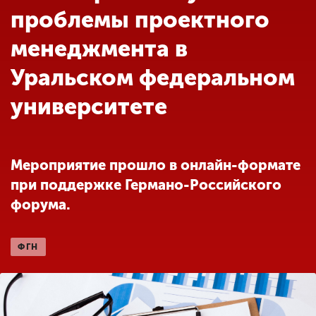
Обучение
проблемы проектного
менеджмента в
Наука
Уральском федеральном
университете
Международная
деятельность
Мероприятие прошло в онлайн-формате
Другие виды
деятельности
при поддержке Германо-Российского
форума.
Студенческая жизнь
ФГН
Сведения об
образовательной
организации