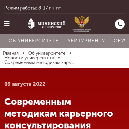
Режим работы: 8-17 пн-пт
ОБ УНИВЕРСИТЕТЕ
АБИТУРИЕНТУ
ОБУЧ
Главная
Об университете
Новости университета
Современным методикам карь...
Главная
09 августа 2022
Об университете
Современным
Абитуриенту
методикам карьерного
консультирования