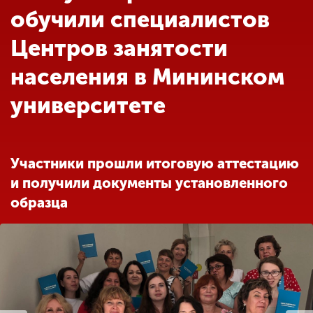
Обучение
обучили специалистов
Центров занятости
Наука
населения в Мининском
университете
Международная
деятельность
Участники прошли итоговую аттестацию
Другие виды
деятельности
и получили документы установленного
образца
Студенческая жизнь
Сведения об
образовательной
организации