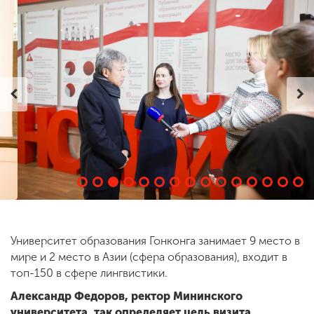
ENG
SPN
CHI
Приемная
комиссия
+7 (831) 262-26-20
Университет образования Гонконга занимает 9 место в
мире и 2 место в Азии (сфера образования), входит в
топ-150 в сфере лингвистики.
Александр Федоров, ректор Мининского
университета, так определяет цель визита