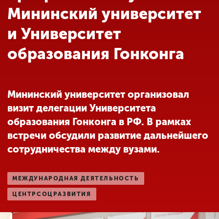
Обучение
Мининский университет
и Университет
Наука
образования Гонконга
Международная
деятельность
Мининский университет организовал
визит делегации Университета
Другие виды
образования Гонконга в РФ. В рамках
деятельности
встречи обсудили развитие дальнейшего
сотрудничества между вузами.
Студенческая жизнь
МЕЖДУНАРОДНАЯ ДЕЯТЕЛЬНОСТЬ
Сведения об
ЦЕНТРСОЦРАЗВИТИЯ
образовательной
организации