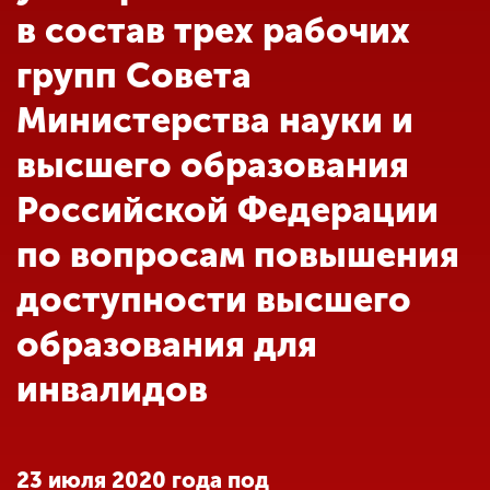
Обучение
в состав трех рабочих
групп Совета
Наука
Министерства науки и
высшего образования
Международная
деятельность
Российской Федерации
по вопросам повышения
Другие виды
деятельности
доступности высшего
образования для
Студенческая жизнь
инвалидов
Сведения об
образовательной
организации
23 июля 2020 года под