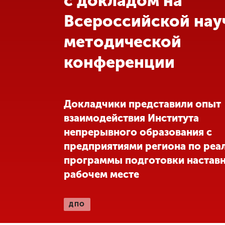
с докладом на
Всероссийской нау
Международная
деятельность
методической
конференции
Другие виды
деятельности
Студенческая
Докладчики представили опыт
жизнь
взаимодействия Института
непрерывного образования с
Сведения об
предприятиями региона по реа
образовательной
программы подготовки наставн
организации
рабочем месте
Приемная
ДПО
комиссия
+7 (831) 262-26-20