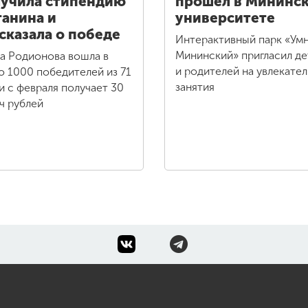
учила стипендию
прошел в Мининс
анина и
университете
сказала о победе
Интерактивный парк «Ум
Мининский» пригласил де
а Родионова вошла в
и родителей на увлекате
о 1000 победителей из 71
занятия
 и с февраля получает 30
ч рублей