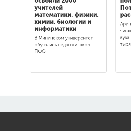
освоили 2000
пол
учителей
Пот
математики, физики,
рас
химии, биологии и
Арин
информатики
числ
вуза
В Мининском университет
тыся
обучались педагоги школ
ПФО