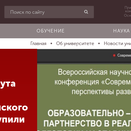
При
ко
Осн
ОБУЧЕНИЕ
НАУКА
Главная
Об университете
Новости ун
ута
нского
упили