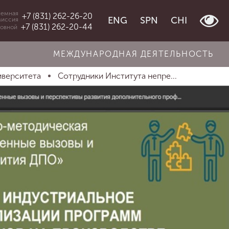
емная
+7 (831) 262-26-20
ENG
SPN
CHI
миссия
+7 (831) 262-20-44
овной
МЕЖДУНАРОДНАЯ ДЕЯТЕЛЬНОСТЬ
иверситета
Сотрудники Института непре...