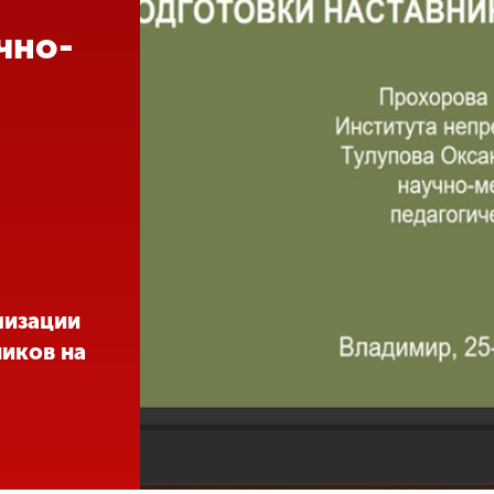
чно-
лизации
иков на