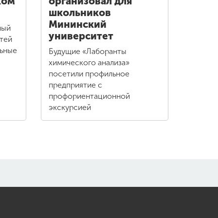
ком
организовал для
школьников
Мининский
ный
университет
тей
льные
Будущие «Лаборанты
химического анализа»
посетили профильное
предприятие с
профориентационной
экскурсией