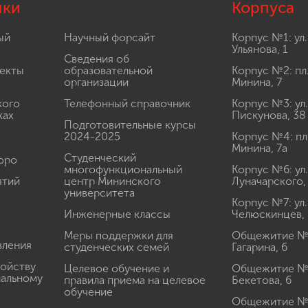
лки
Корпуса
ый
Научный форсайт
Корпус №1: ул.
Ульянова, 1
Сведения об
екты
образовательной
Корпус №2: пл
организации
Минина, 7
кого
Телефонный справочник
Корпус №3: ул.
ках
Пискунова, 38
Подготовительные курсы
2024-2025
Корпус №4: пл
Минина, 7а
Студенческий
юро
многофункциональный
Корпус №6: ул.
ятий
центр Мининского
Луначарского,
университета
Корпус №7: ул.
Инженерные классы
Челюскинцев, 
Меры поддержки для
Общежитие № 1
вления
студенческих семей
Гагарина, 6
ройству
Целевое обучение и
Общежитие № 2
иальному
правила приема на целевое
Бекетова, 6
обучение
Общежитие № 3