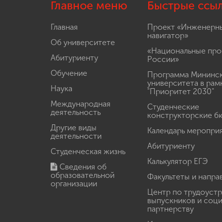
Главное меню
Быстрые ссы
Главная
Проект «Инженерн
навигатор»
Об университете
«Национальные про
Абитуриенту
России»
Обучение
Программа Мининс
университета в рам
Наука
"Приоритет 2030"
Международная
Студенческие
деятельность
конструкторские б
Другие виды
Календарь меропри
деятельности
Абитуриенту
Студенческая жизнь
Калькулятор ЕГЭ
Сведения об
образовательной
Факультеты и напра
организации
Центр по трудоуст
выпускников и соц
партнерству