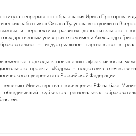
Института непрерывного образования Ирина Прохорова и 
гических работников Оксана Тулупова выступили на Всеро
ызовы и перспективы развития дополнительного проф
государственным университетом имени Александра Григор
бразовательно – индустриальное партнерство в реал
овременные подходы к повышению эффективности межв
ционального проекта «Кадры» - подготовка отечествен
логического суверенитета Российской Федерации.
о решению Министерства просвещения РФ на базе Минин
г, объединивший субъектов региональных образовате
ластей.