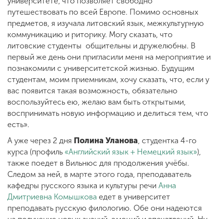
университете, что позволяет свободно
путешествовать по всей Европе. Помимо основных
предметов, я изучала литовский язык, межкультурную
коммуникацию и риторику. Могу сказать, что
литовские студенты общительны и дружелюбны. В
первый же день они пригласили меня на мероприятие и
познакомили с университетской жизнью. Будущим
студентам, моим приемникам, хочу сказать, что, если у
вас появится такая возможность, обязательно
воспользуйтесь ею, желаю вам быть открытыми,
воспринимать новую информацию и делиться тем, что
есть».
А уже через 2 дня
Полина Уланова
, студентка 4-го
курса (профиль
«Английский язык + Немецкий язык»
),
также поедет в Вильнюс для продолжения учёбы.
Следом за ней, в марте этого года, преподаватель
кафедры русского языка и культуры речи
Анна
Дмитриевна Комышкова
едет в университет
преподавать русскую филологию. Обе они надеются