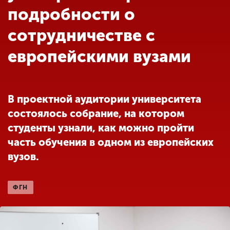
Обучение
подробности о
сотрудничестве с
Наука
европейскими вузами
Международная
деятельность
В проектной аудитории университета
состоялось собрание, на котором
Другие виды
студенты узнали, как можно пройти
деятельности
часть обучения в одном из европейских
вузов.
Студенческая жизнь
ФГН
Сведения об
образовательной
организации