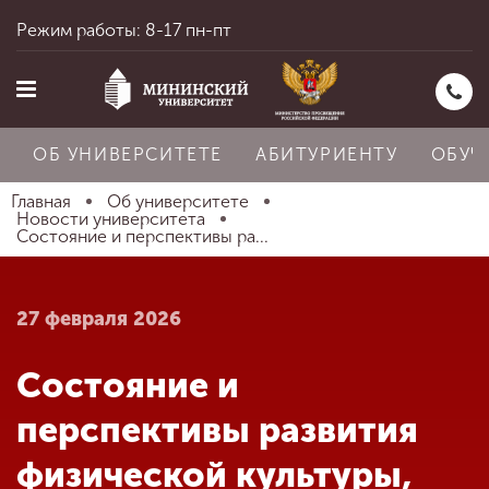
Режим работы: 8-17 пн-пт
ОБ УНИВЕРСИТЕТЕ
АБИТУРИЕНТУ
ОБУЧ
Главная
Об университете
Новости университета
Состояние и перспективы ра...
Главная
27 февраля 2026
Об университете
Состояние и
Абитуриенту
перспективы развития
физической культуры,