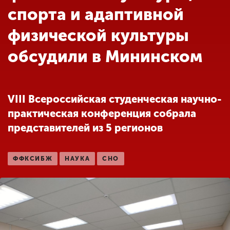
Обучение
спорта и адаптивной
физической культуры
Наука
обсудили в Мининском
Международная
деятельность
VIII Всероссийская студенческая научно-
практическая конференция собрала
Другие виды
представителей из 5 регионов
деятельности
ФФКСИБЖ
НАУКА
СНО
Студенческая жизнь
Сведения об
образовательной
организации