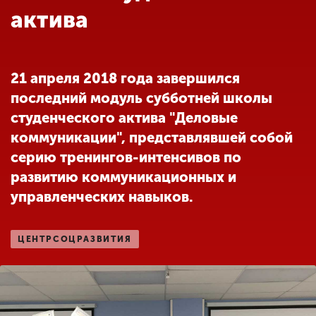
Обучение
актива
Наука
21 апреля 2018 года завершился
последний модуль субботней школы
Международная
деятельность
студенческого актива "Деловые
коммуникации", представлявшей собой
серию тренингов-интенсивов по
Другие виды
развитию коммуникационных и
деятельности
управленческих навыков.
Студенческая жизнь
ЦЕНТРСОЦРАЗВИТИЯ
Сведения об
образовательной
организации