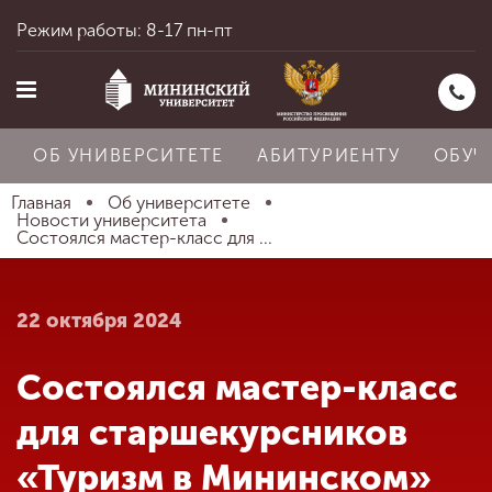
Режим работы: 8-17 пн-пт
ОБ УНИВЕРСИТЕТЕ
АБИТУРИЕНТУ
ОБУЧ
Главная
Об университете
Новости университета
Состоялся мастер-класс для ...
Главная
22 октября 2024
Об университете
Состоялся мастер-класс
Абитуриенту
для старшекурсников
«Туризм в Мининском»