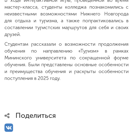
В ходе интерактивной игры, проведенной во время
мастер-класса, студенты колледжа познакомились с
неизвестными возможностями Нижнего Новгорода
ENG
SPN
CHI
для отдыха и туризма, а также попрактиковались в
составлении туристских маршрутов для себя и своих
друзей.
Студентам рассказали о возможности продолжения
Приемная
обучения по направлению «Туризм» в рамках
комиссия
Мининского университета по сокращенной форме
+7 (831) 262-26-20
обучения. Были представлены основные особенности
и преимущества обучения и раскрыты особенности
поступления в 2025 году.
Поделиться