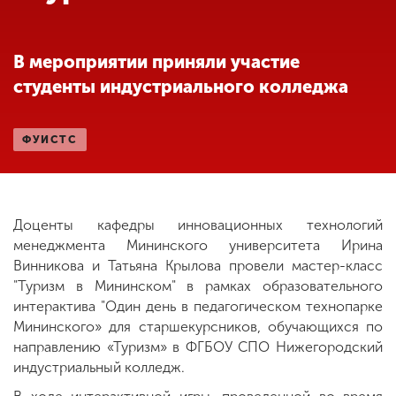
Обучение
В мероприятии приняли участие
Наука
студенты индустриального колледжа
Международная
ФУИСТС
деятельность
Другие виды
деятельности
Доценты кафедры инновационных технологий
менеджмента Мининского университета Ирина
Винникова и Татьяна Крылова провели мастер-класс
Студенческая жизнь
"Туризм в Мининском" в рамках образовательного
интерактива "Один день в педагогическом технопарке
Мининского» для старшекурсников, обучающихся по
Сведения об
направлению «Туризм» в ФГБОУ СПО Нижегородский
образовательной
индустриальный колледж.
организации