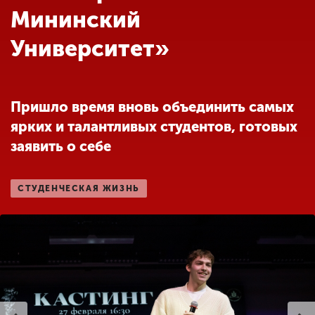
Обучение
Мининский
Университет»
Наука
Международная
Пришло время вновь объединить самых
деятельность
ярких и талантливых студентов, готовых
заявить о себе
Другие виды
деятельности
СТУДЕНЧЕСКАЯ ЖИЗНЬ
Студенческая жизнь
Сведения об
образовательной
организации