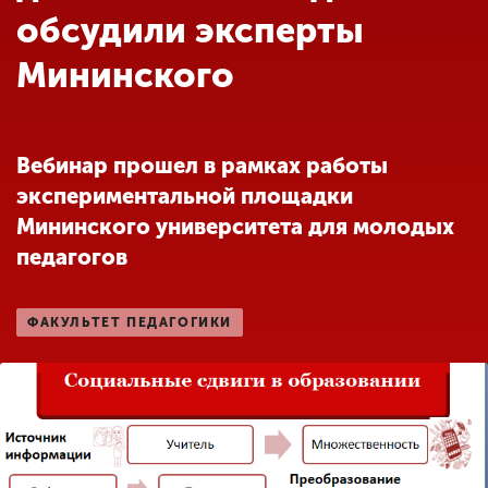
Обучение
обсудили эксперты
Мининского
Наука
Международная
Вебинар прошел в рамках работы
деятельность
экспериментальной площадки
Мининского университета для молодых
Другие виды
педагогов
деятельности
ФАКУЛЬТЕТ ПЕДАГОГИКИ
Студенческая жизнь
Сведения об
образовательной
организации