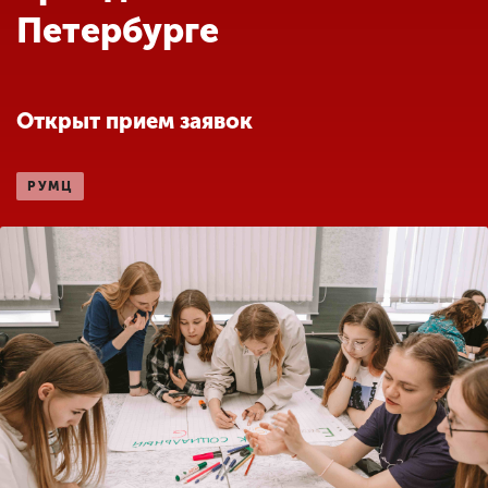
Обучение
Петербурге
Наука
Открыт прием заявок
Международная
деятельность
РУМЦ
Другие виды
деятельности
Студенческая жизнь
Сведения об
образовательной
организации