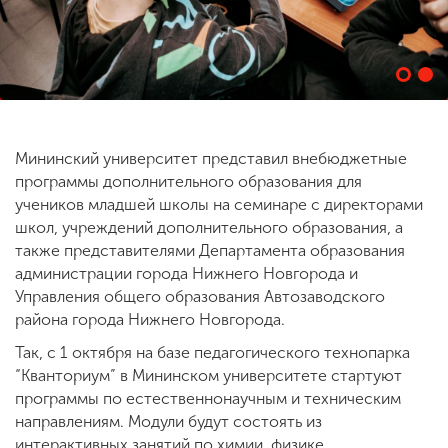
ENG
SPN
CHI
Мининский университет представил внебюджетные
Приемная
программы дополнительного образования для
комиссия
+7 (831) 262-26-20
учеников младшей школы на семинаре с директорами
школ, учреждений дополнительного образования, а
также представителями Департамента образования
администрации города Нижнего Новгорода и
Управления общего образования Автозаводского
района города Нижнего Новгорода.
Так, с 1 октября на базе педагогического технопарка
“Кванториум” в Мининском университете стартуют
программы по естественнонаучным и техническим
направлениям. Модули будут состоять из
интерактивных занятий по химии, физике,