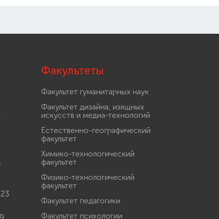
Факультеты
Факультет гуманитарных наук
Факультет дизайна, изящных
.
искусств и медиа-технологий
Естественно-географический
факультет
Химико-технологический
.
факультет
Физико-технологический
факультет
 23
Факультет педагогики
Факультет психологии
9