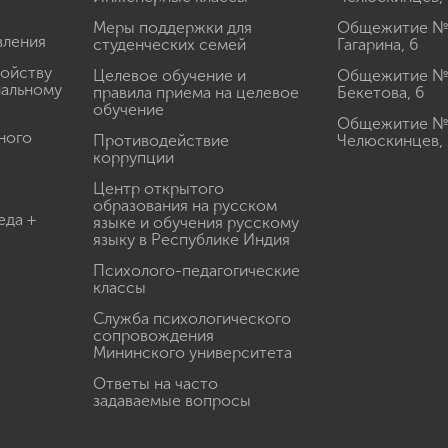
Меры поддержки для
Общежитие № 1
вления
студенческих семей
Гагарина, 6
ройству
Целевое обучение и
Общежитие № 2
иальному
правила приема на целевое
Бекетова, 6
обучение
Общежитие № 3
ного
Противодействие
Челюскинцев, 
коррупции
Центр открытого
образования на русском
еда +
языке и обучения русскому
языку в Республике Индия
Психолого-педагогические
классы
Служба психологического
сопровождения
Мининского университета
Ответы на часто
задаваемые вопросы