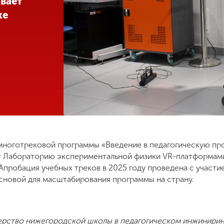
вает
ке
я многотрековой программы «Введение в педагогическую п
т Лабораторию экспериментальной физики VR-платформам
 Апробация учебных треков в 2025 году проведена с участ
основой для масштабирования программы на страну.
ерство нижегородской школы в педагогическом инжинирин