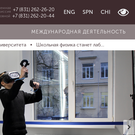
емная
+7 (831) 262-26-20
ENG
SPN
CHI
миссия
+7 (831) 262-20-44
овной
МЕЖДУНАРОДНАЯ ДЕЯТЕЛЬНОСТЬ
ниверситета
Школьная физика станет лаб...