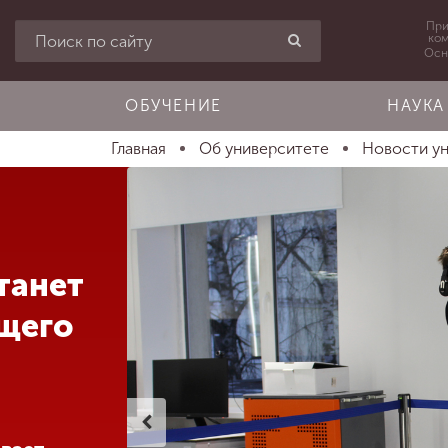
При
ко
Осн
ОБУЧЕНИЕ
НАУКА
Главная
Об университете
Новости у
танет
щего