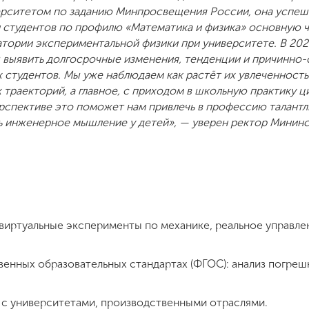
ерситетом по заданию Минпросвещения России, она успешн
и студентов по профилю «Математика и физика» основную 
атории экспериментальной физики при университете. В 20
 выявить долгосрочные изменения, тенденции и причинно-
 студентов. Мы уже наблюдаем как растёт их увлеченност
траекторий, а главное, с приходом в школьную практику 
рспективе это поможет нам привлечь в профессию талантл
ть инженерное мышление у детей», — уверен ректор Минин
 виртуальные эксперименты по механике, реальное управле
венных образовательных стандартах (ФГОС): анализ погреш
 с университетами, производственными отраслями.