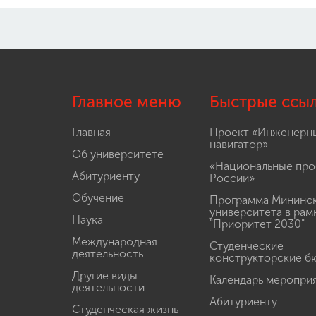
Главное меню
Быстрые ссы
Главная
Проект «Инженерн
навигатор»
Об университете
«Национальные про
Абитуриенту
России»
Обучение
Программа Мининс
университета в рам
Наука
"Приоритет 2030"
Международная
Студенческие
деятельность
конструкторские б
Другие виды
Календарь меропри
деятельности
Абитуриенту
Студенческая жизнь