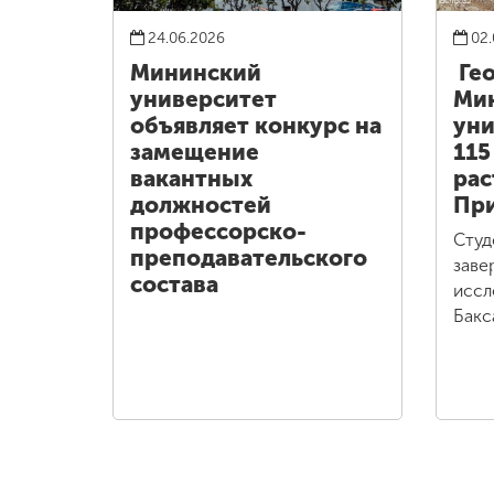
24.06.2026
02.
Мининский
Ге
университет
Ми
объявляет конкурс на
уни
замещение
115
вакантных
рас
должностей
При
профессорско-
Студ
преподавательского
заве
состава
иссл
Бакс