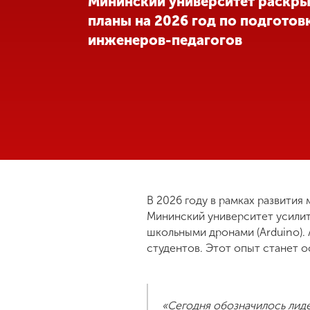
Мининский университет раскры
планы на 2026 год по подготов
Международная
деятельность
инженеров-педагогов
Другие виды
деятельности
Студенческая
жизнь
Сведения об
В 2026 году в рамках развити
образовательной
Мининский университет усили
организации
школьными дронами (Arduino).
студентов. Этот опыт станет 
Приемная
комиссия
+7 (831) 262-26-20
«Сегодня обозначилось лид