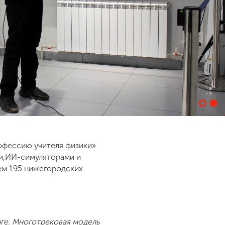
рофессию учителя физики»
и,ИИ-симуляторами и
ием 195 нижегородских
ге. Многотрековая модель