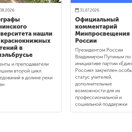
08.2026
31.07.2026
ографы
Официальный
нинского
комментарий
верситета нашли
Минпросвещения
 краснокнижных
России
тений в
Президентом России
эльбрусье
Владимиром Путиным по
инициативе партии «Един
енты и преподаватели
Россия» закреплен особ
ршили второй цикл
статус учителей,
едований в долине реки
дополнительные
ан
возможности для их
профессиональной и
социальной поддержки