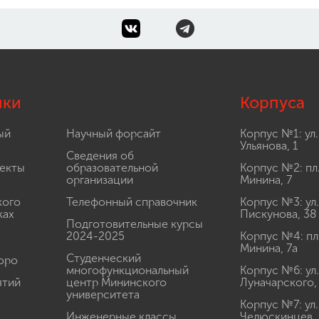
лки
Корпуса
ый
Научный форсайт
Корпус №1: ул.
Ульянова, 1
Сведения об
екты
образовательной
Корпус №2: пл
организации
Минина, 7
кого
Телефонный справочник
Корпус №3: ул.
ках
Пискунова, 38
Подготовительные курсы
2024-2025
Корпус №4: пл
Минина, 7а
Студенческий
юро
многофункциональный
Корпус №6: ул.
ятий
центр Мининского
Луначарского,
университета
Корпус №7: ул.
Инженерные классы
Челюскинцев, 