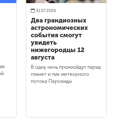
31.07.2026
Два грандиозных
астрономических
события смогут
увидеть
нижегородцы 12
августа
ая
В одну ночь произойдут парад
ый
планет и пик метеорного
потока Персеиды