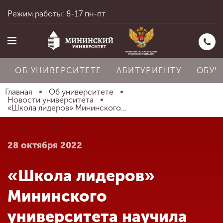
Режим работы: 8-17 пн-пт
ОБ УНИВЕРСИТЕТЕ
АБИТУРИЕНТУ
ОБУЧ
Главная
Об университете
Новости университета
«Школа лидеров» Мининского...
Главная
28 октября 2022
Об университете
«Школа лидеров»
Абитуриенту
Мининского
университета научила