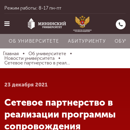
Режим работы: 8-17 пн-пт
ОБ УНИВЕРСИТЕТЕ
АБИТУРИЕНТУ
ОБУЧ
Главная
Об университете
Новости университета
Сетевое партнерство в реал...
Главная
23 декабря 2021
Об университете
Сетевое партнерство в
Абитуриенту
реализации программы
сопровождения