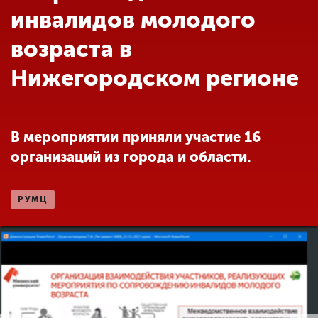
Обучение
инвалидов молодого
возраста в
Наука
Нижегородском регионе
Международная
деятельность
В мероприятии приняли участие 16
организаций из города и области.
Другие виды
деятельности
РУМЦ
Студенческая жизнь
Сведения об
образовательной
организации