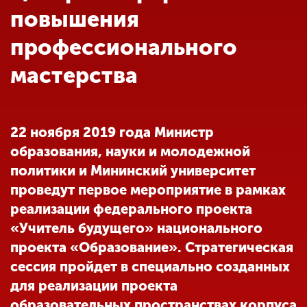
Обучение
повышения
профессионального
Наука
мастерства
Международная
деятельность
22 ноября 2019 года Министр
образования, науки и молодежной
Другие виды
политики и Мининский университет
деятельности
проведут первое мероприятие в рамках
реализации федерального проекта
Студенческая жизнь
«Учитель будущего» национального
проекта «Образование». Стратегическая
сессия пройдет в специально созданных
Сведения об
образовательной
для реализации проекта
организации
образовательных пространствах корпуса