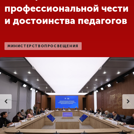
Обучение
профессиональной чести
и достоинства педагогов
Наука
Международная
МИНИСТЕРСТВОПРОСВЕЩЕНИЯ
деятельность
Другие виды
деятельности
Студенческая жизнь
Сведения об
образовательной
организации