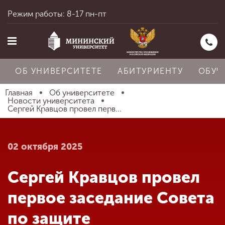
Режим работы: 8-17 пн-пт
ОБ УНИВЕРСИТЕТЕ
АБИТУРИЕНТУ
ОБУЧ
Главная
Об университете
Новости университета
Сергей Кравцов провел перв...
Главная
02 октября 2025
Об университете
Сергей Кравцов провел
Абитуриенту
первое заседание Совета
по защите