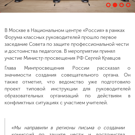
ENG
SPN
CHI
В Москве в Национальном центре «Россия» в рамках
Форума классных руководителей прошло первое
заседание Совета по защите профессиональной чести
Приемная
и достоинства педагогов. В мероприятии принял
комиссия
участие Министр просвещения РФ Сергей Кравцов
+7 (831) 262-26-20
Глава Минпросвещения России рассказал о
значимости создания совещательного органа. Он
также отметил, что ведомство уже подготовило
проект типовой инструкции для руководителей
образовательных организаций по действиям в
конфликтных ситуациях с участием учителей.
«Мы направили в регионы письма о создании
комиссий по защите чести и достоинства