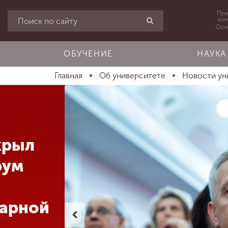
При
ко
Осн
ОБУЧЕНИЕ
НАУКА
Главная
Об университете
Новости ун
крыл
рум
тарной