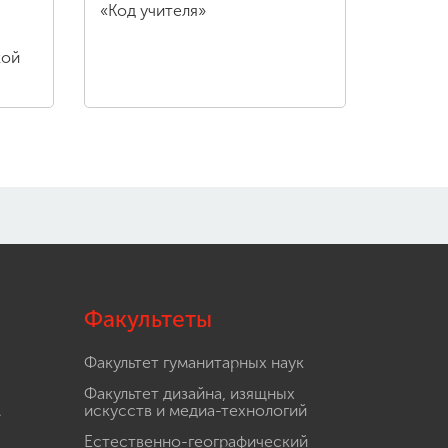
«Код учителя»
кой
Факультеты
Факультет гуманитарных наук
Факультет дизайна, изящных
.
искусств и медиа-технологий
Естественно-географический