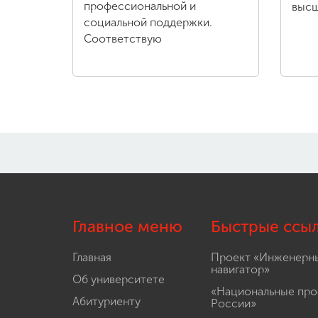
профессиональной и
высш
социальной поддержки.
Соответствую
Главное меню
Быстрые ссы
Главная
Проект «Инженерн
навигатор»
Об университете
«Национальные про
Абитуриенту
России»