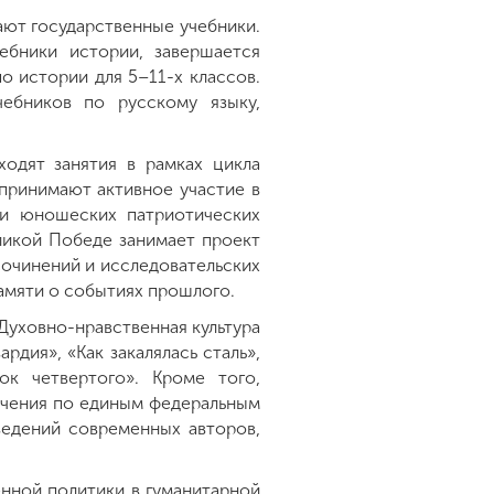
ют государственные учебники.
бники истории, завершается
о истории для 5–11-х классов.
ебников по русскому языку,
ходят занятия в рамках цикла
принимают активное участие в
 и юношеских патриотических
ликой Победе занимает проект
сочинений и исследовательских
амяти о событиях прошлого.
Духовно-нравственная культура
рдия», «Как закалялась сталь»,
ок четвертого». Кроме того,
учения по единым федеральным
ведений современных авторов,
нной политики в гуманитарной