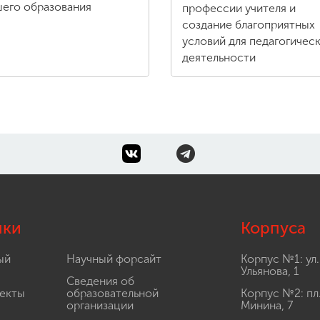
его образования
профессии учителя и
создание благоприятных
условий для педагогичес
деятельности
лки
Корпуса
ый
Научный форсайт
Корпус №1: ул.
Ульянова, 1
Сведения об
екты
образовательной
Корпус №2: пл
организации
Минина, 7