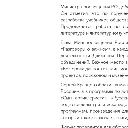
Министр просвещения РФ доба
Он отметил, что по поруче
разработка учебников обществ
Продолжается работа по со
литературе и литературному ч
Глава Минпросвещения России
«Разговоры о важном», в каж
деятельности Движения Перв
объединений. Важное место в
«Без срока давности», миллио
проектов, поисковом и музейн
Сергей Кравцов обратил внима
России», а в программы по лит
«Сын артиллериста», «Русск
подготовлены три списка худ
программам, произведения дл
который также включает книги
Форум проводится для обсужд