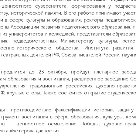
о-ценностного суверенитета, формирования у подрас
тву, исторической памяти. В его работе принимают учас
и в сфере культуры и образования, ректоры педагогичес
лены Ассоциации развития педагогического образования, п
 из университетов и колледжей, представители образоват
ния, подведомственных Министерству культуры, регио
военно-исторического общества, Института развити
театральных деятелей РФ, Союза писателей России, научн
продлится до 23 октября, пройдут пленарное заседан
ам образования и воспитания, расширенное заседание 
укрепления традиционных российских духовно-нравств
Ф, круглые столы. Также состоится открытие студенческо
дят противодействие фальсификации истории, защиту
струмент воспитания в сфере образования, культуры, ко
ны – ценностное осмысление Победы, духовно-нрав
кта «Без срока давности».