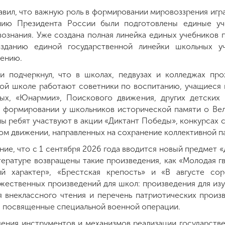
вил, что важную роль в формировании мировоззрения игра
нию Президента России были подготовлены единые уче
ознания. Уже создана полная линейка единых учебников п
зданию единой государственной линейки школьных уч
тению.
 подчеркнул, что в школах, педвузах и колледжах про
дой школе работают советники по воспитанию, учащиеся 
ых, «Юнармии», Поискового движения, других детских
 формировании у школьников исторической памяти о Ве
ны ребят участвуют в акции «Диктант Победы», конкурсах 
ом движении, направленных на сохранение коллективной п
ние, что с 1 сентября 2026 года вводится новый предмет «
ературе возвращены такие произведения, как «Молодая гва
ий характер», «Брестская крепость» и «В августе сор
ожественных произведений для школ: произведения для из
я внеклассного чтения и перечень патриотических произ
, посвященные специальной военной операции.
ения инструментов и механизмов реализации государстве