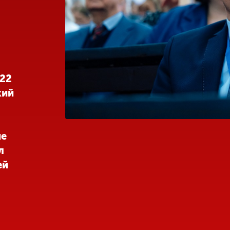
 22
кий
ие
л
ей