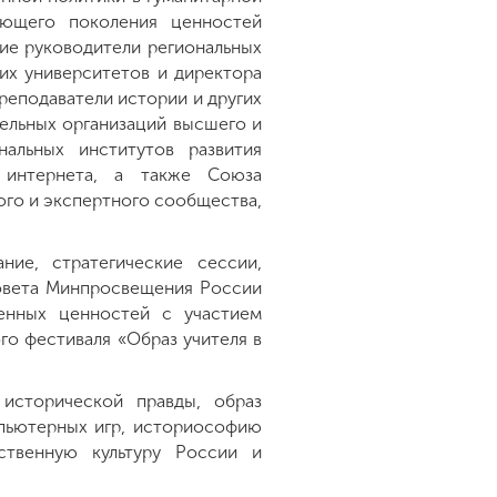
тающего поколения ценностей
тие руководители региональных
ких университетов и директора
реподаватели истории и других
ельных организаций высшего и
нальных институтов развития
я интернета, а также Союза
ого и экспертного сообщества,
ие, стратегические сессии,
Совета Минпросвещения России
енных ценностей с участием
го фестиваля «Образ учителя в
 исторической правды, образ
мпьютерных игр, историософию
ственную культуру России и