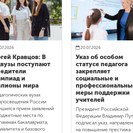
07.2026
20.07.2026
гей Кравцов: В
Указ об особом
вузы поступают
статусе педагога
едители
закрепляет
мпиад и
социальные и
мпионы мира
профессиональны
меры поддержки
дагогических вузах
учителей
росвещения России
ршился прием заявлений
Президент Российской
юджетные места по
Федерации Владимир Пу
раммам бакалавриата,
подписал указ, направле
иалитета и базового
на повышение престижа