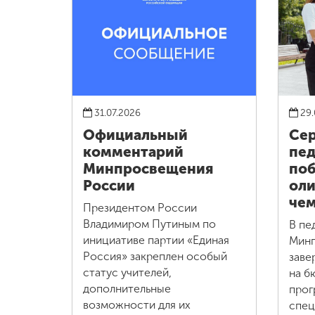
31.07.2026
29.
Официальный
Сер
комментарий
пед
Минпросвещения
поб
России
оли
че
Президентом России
Владимиром Путиным по
В пе
инициативе партии «Единая
Минп
Россия» закреплен особый
заве
статус учителей,
на б
дополнительные
прог
возможности для их
спец