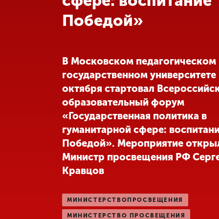
сфере: воспитание
Победой»
Международная
деятельность
Другие виды
В Московском педагогическом
деятельности
государственном университете
октября стартовал Всероссийс
Студенческая
образовательный форум
жизнь
«Государственная политика в
гуманитарной сфере: воспитан
Сведения об
Победой». Мероприятие откры
образовательной
Министр просвещения РФ Серг
организации
Кравцов
Приемная
комиссия
МИНИСТЕРСТВОПРОСВЕЩЕНИЯ
+7 (831) 262-26-20
МИНИСТЕРСТВО ПРОСВЕЩЕНИЯ