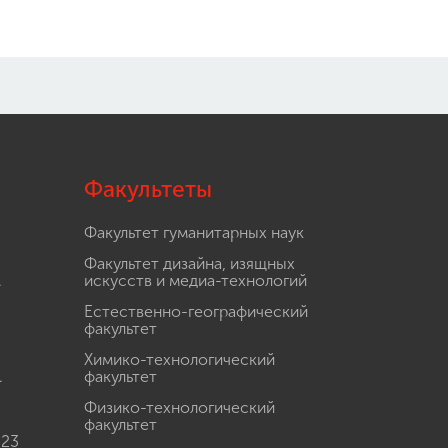
Факультеты
Факультет гуманитарных наук
Факультет дизайна, изящных
.
искусств и медиа-технологий
Естественно-географический
факультет
Химико-технологический
.
факультет
Физико-технологический
факультет
 23