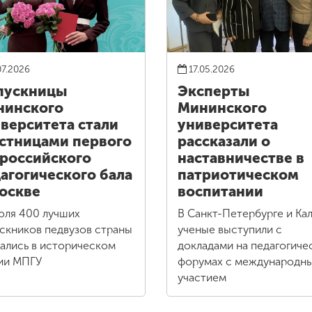
07.2026
17.05.2026
пускницы
Эксперты
нинского
Мининского
верситета стали
университета
стницами первого
рассказали о
российского
наставничестве в
агогического бала
патриотическом
оскве
воспитании
юля 400 лучших
В Санкт-Петербурге и Кал
скников педвузов страны
ученые выступили с
ались в историческом
докладами на педагогиче
ии МПГУ
форумах с международн
участием