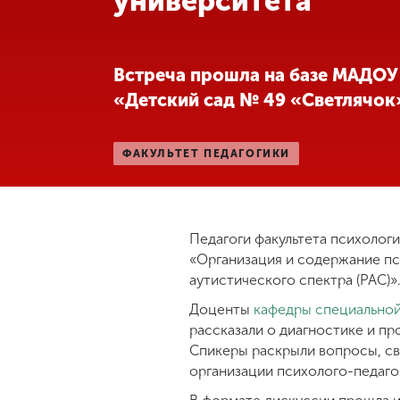
университета
Международная
деятельность
Встреча прошла на базе МАДОУ
«Детский сад № 49 «Светлячок
Другие виды
деятельности
ФАКУЛЬТЕТ ПЕДАГОГИКИ
Студенческая
жизнь
Педагоги факультета психолог
Сведения об
«Организация и содержание п
образовательной
аутистического спектра (РАС)»
организации
Доценты
кафедры специальной
рассказали о диагностике и п
Приемная
Спикеры раскрыли вопросы, с
комиссия
организации психолого-педаг
+7 (831) 262-26-20