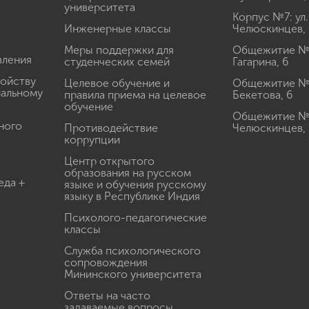
университета
Корпус №7: ул.
Инженерные классы
Челюскинцев, 
Меры поддержки для
Общежитие № 1
вления
студенческих семей
Гагарина, 6
ройству
Целевое обучение и
Общежитие № 2
иальному
правила приема на целевое
Бекетова, 6
обучение
Общежитие № 3
ного
Противодействие
Челюскинцев, 
коррупции
Центр открытого
образования на русском
еда +
языке и обучения русскому
языку в Республике Индия
Психолого-педагогические
классы
Служба психологического
сопровождения
Мининского университета
Ответы на часто
задаваемые вопросы