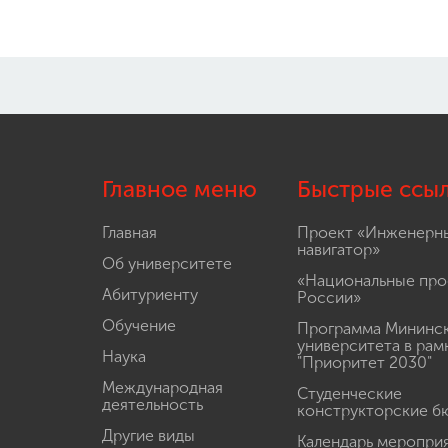
Главное меню
Быстрые ссы
Главная
Проект «Инженерн
навигатор»
Об университете
«Национальные про
Абитуриенту
России»
Обучение
Программа Мининс
университета в рам
Наука
"Приоритет 2030"
Международная
Студенческие
деятельность
конструкторские б
Другие виды
Календарь меропри