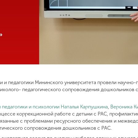
»
ии и педагогики Мининского университета провели научно-
сихолого- педагогического сопровождения дошкольников 
.
 педагогики и психологии
Наталья Карпушкина
,
Вероника К
роцессе коррекционной работе с детьми с РАС, профилакт
вязанные с проблемами ресурсного обеспечения и межвед
огического сопровождения дошкольников с РАС.