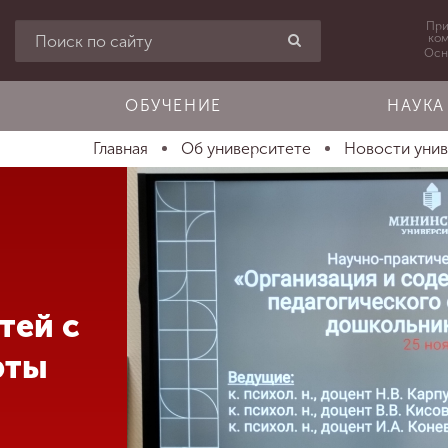
При
ко
Осн
ОБУЧЕНИЕ
НАУКА
Главная
Об университете
Новости уни
тей с
рты