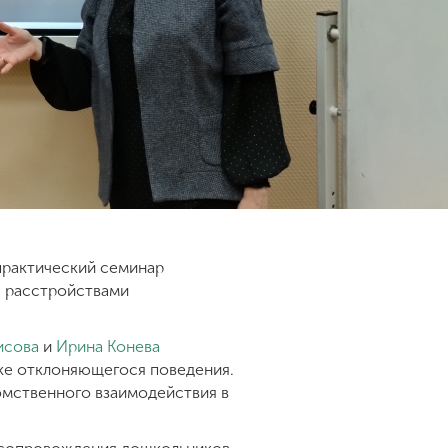
практический семинар
с расстройствами
исова
и
Ирина Конева
ике отклоняющегося поведения.
омственного взаимодействия в