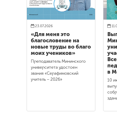
23.07.2026
11.
«Для меня это
Вы
благословение на
Ми
новые труды во благо
уни
моих учеников»
уча
Все
Преподаватель Мининского
пед
университета удостоен
в М
звания «Серафимовский
учитель – 2026»
10 и
выпу
собр
здан