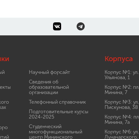
лки
Корпуса
ый
Научный форсайт
Корпус №1: ул.
Ульянова, 1
Сведения об
екты
образовательной
Корпус №2: пл
организации
Минина, 7
кого
Телефонный справочник
Корпус №3: ул.
ках
Пискунова, 38
Подготовительные курсы
2024-2025
Корпус №4: пл
Минина, 7а
Студенческий
юро
многофункциональный
Корпус №6: ул.
ятий
центр Мининского
Луначарского,