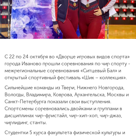
ENG
SPN
CHI
Приемная
комиссия
С 22 по 24 октября во «Дворце игровых видов спорта»
+7 (831) 262-26-20
города Иваново прошли соревнования по чир спорту -
межрегиональные соревнования «Ситцевый Бал» и
открытый спортивный фестиваль «Шик – коллекция».
Сильнейшие команды из Твери, Нижнего Новгорода,
Вологды, Владимира, Коврова, Архангельска, Москвы и
Санкт-Петербурга показали свои выступления.
Спортсмены соревновались двойками и группами в
дисциплинах чир-фристайл, чир-хип-хоп, чир-джаз,
чирлидинг, станты.
Студентки 5 курса факультета физической культуры и