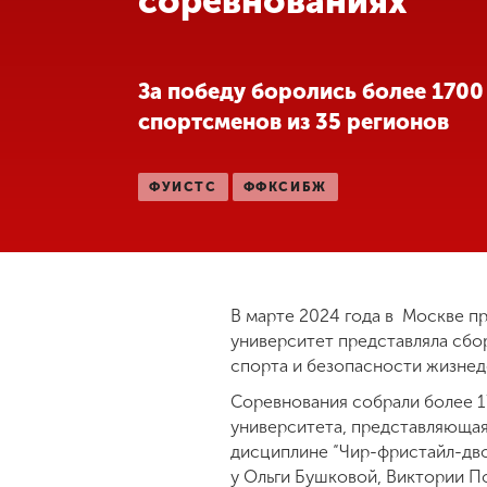
соревнованиях
Международная
деятельность
За победу боролись более 1700
спортсменов из 35 регионов
Другие виды
деятельности
ФУИСТС
ФФКСИБЖ
Студенческая
жизнь
Сведения об
В марте 2024 года в Москве п
образовательной
университет представляла сбор
организации
спорта и безопасности жизнеде
Соревнования собрали более 1
университета, представляющая
Приемная
комиссия
дисциплине “Чир-фристайл-дво
+7 (831) 262-26-20
у Ольги Бушковой, Виктории П