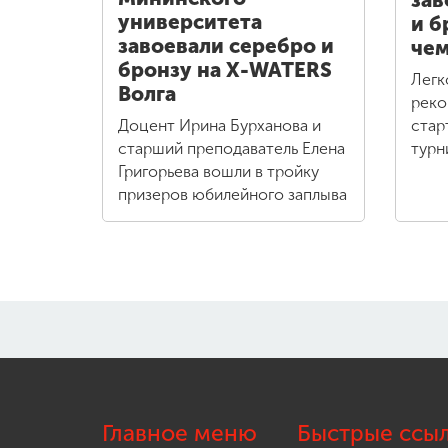
зав
университета
и б
завоевали серебро и
чем
бронзу на X-WATERS
Легк
Волга
реко
Доцент Ирина Бурханова и
стар
старший преподаватель Елена
турн
Григорьева вошли в тройку
призеров юбилейного заплыва
Главное меню
Быстрые ссы