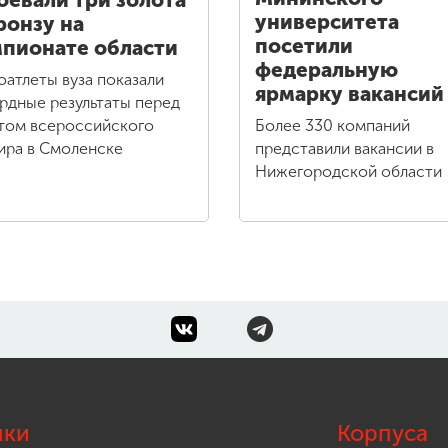
оевали три золота
университета
ронзу на
посетили
пионате области
федеральную
оатлеты вуза показали
ярмарку вакансий
рдные результаты перед
Более 330 компаний
том всероссийского
представили вакансии в
ира в Смоленске
Нижегородской области
лки
Корпуса