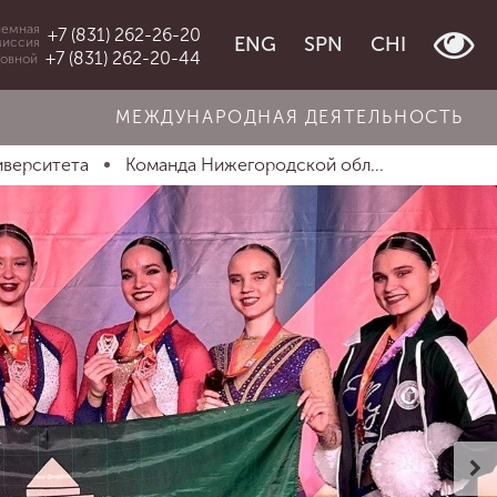
емная
+7 (831) 262-26-20
ENG
SPN
CHI
миссия
+7 (831) 262-20-44
овной
МЕЖДУНАРОДНАЯ ДЕЯТЕЛЬНОСТЬ
иверситета
Команда Нижегородской обл...