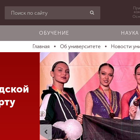
При
ко
Осн
ОБУЧЕНИЕ
НАУКА
Главная
Об университете
Новости ун
дской
рту