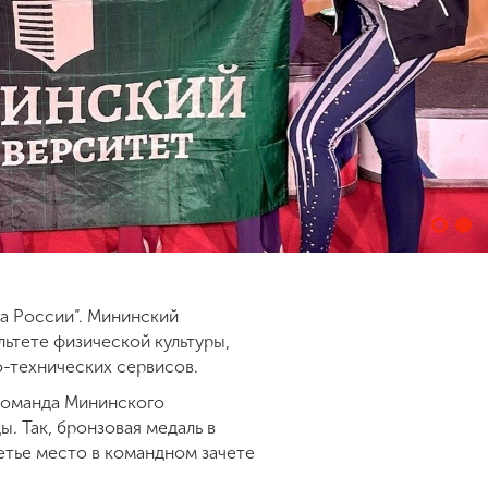
а России”. Мининский
льтете физической культуры,
о-технических сервисов.
 Команда Мининского
. Так, бронзовая медаль в
етье место в командном зачете