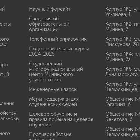
ый
Научный форсайт
Корпус №1: ул.
Ульянова, 1
Сведения об
екты
образовательной
Корпус №2: пл
организации
Минина, 7
кого
Телефонный справочник
Корпус №3: ул.
ках
Пискунова, 38
Подготовительные курсы
2024-2025
Корпус №4: пл
Минина, 7а
Студенческий
юро
многофункциональный
Корпус №6: ул.
ятий
центр Мининского
Луначарского,
университета
Корпус №7: ул.
Инженерные классы
Челюскинцев, 
Меры поддержки для
Общежитие № 1
вления
студенческих семей
Гагарина, 6
ройству
Целевое обучение и
Общежитие № 2
иальному
правила приема на целевое
Бекетова, 6
обучение
Общежитие № 3
ного
Противодействие
Челюскинцев, 
коррупции