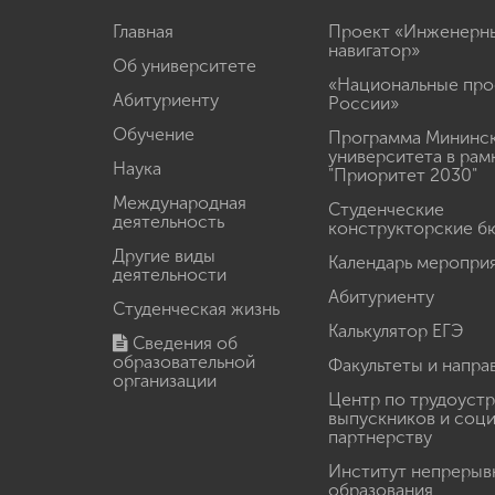
Главная
Проект «Инженерн
навигатор»
Об университете
«Национальные про
Абитуриенту
России»
Обучение
Программа Мининс
университета в рам
Наука
"Приоритет 2030"
Международная
Студенческие
деятельность
конструкторские б
Другие виды
Календарь меропри
деятельности
Абитуриенту
Студенческая жизнь
Калькулятор ЕГЭ
Сведения об
образовательной
Факультеты и напра
организации
Центр по трудоуст
выпускников и соц
партнерству
Институт непрерыв
образования