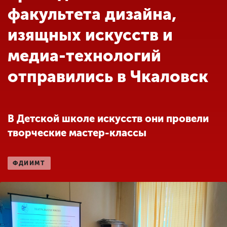
Обучение
факультета дизайна,
изящных искусств и
Наука
медиа-технологий
отправились в Чкаловск
Международная
деятельность
В Детской школе искусств они провели
Другие виды
деятельности
творческие мастер-классы
Студенческая жизнь
ФДИИМТ
Сведения об
образовательной
организации