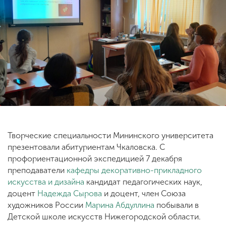
ENG
SPN
CHI
Приемная
комиссия
+7 (831) 262-26-20
Творческие специальности Мининского университета
презентовали абитуриентам Чкаловска. С
профориентационной экспедицией 7 декабря
преподаватели
кафедры декоративно-прикладного
искусства и дизайна
кандидат педагогических наук,
доцент
Надежда Сырова
и доцент, член Союза
художников России
Марина Абдуллина
побывали в
Детской школе искусств Нижегородской области.