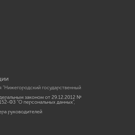
u
ции
я "Нижегородский государственный
еральным законом от 29.12.2012 №
152-ФЗ "О персональных данных"
,
ера руководителей