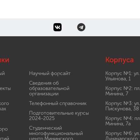
лки
Корпуса
ый
Научный форсайт
Корпус №1: ул.
Ульянова, 1
Сведения об
екты
образовательной
Корпус №2: пл
организации
Минина, 7
кого
Телефонный справочник
Корпус №3: ул.
ках
Пискунова, 38
Подготовительные курсы
2024-2025
Корпус №4: пл
Минина, 7а
Студенческий
юро
многофункциональный
Корпус №6: ул.
ятий
центр Мининского
Луначарского,