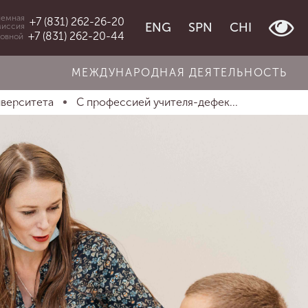
емная
+7 (831) 262-26-20
ENG
SPN
CHI
миссия
+7 (831) 262-20-44
овной
МЕЖДУНАРОДНАЯ ДЕЯТЕЛЬНОСТЬ
иверситета
С профессией учителя-дефек...