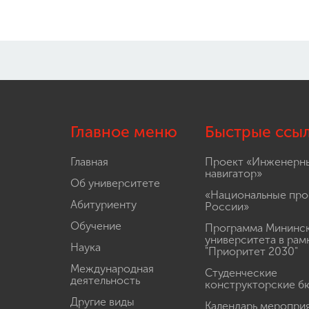
Главное меню
Быстрые ссы
Главная
Проект «Инженерн
навигатор»
Об университете
«Национальные про
Абитуриенту
России»
Обучение
Программа Мининс
университета в рам
Наука
"Приоритет 2030"
Международная
Студенческие
деятельность
конструкторские б
Другие виды
Календарь меропри