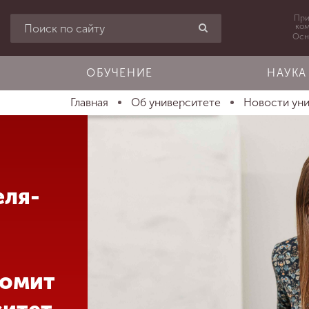
При
ко
Осн
ОБУЧЕНИЕ
НАУКА
Главная
Об университете
Новости ун
еля-
комит