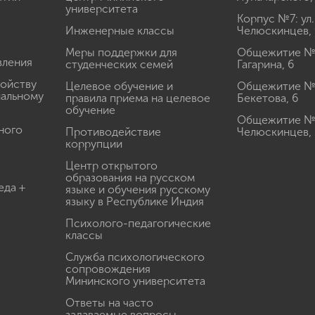
университета
Корпус №7: ул.
Инженерные классы
Челюскинцев, 
Меры поддержки для
Общежитие № 1
вления
студенческих семей
Гагарина, 6
ройству
Целевое обучение и
Общежитие № 2
иальному
правила приема на целевое
Бекетова, 6
обучение
Общежитие № 3
ного
Противодействие
Челюскинцев, 
коррупции
Центр открытого
образования на русском
еда +
языке и обучения русскому
языку в Республике Индия
Психолого-педагогические
классы
Служба психологического
сопровождения
Мининского университета
Ответы на часто
задаваемые вопросы