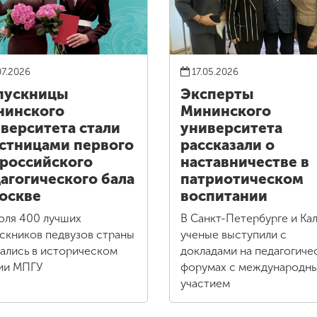
07.2026
17.05.2026
пускницы
Эксперты
нинского
Мининского
верситета стали
университета
стницами первого
рассказали о
российского
наставничестве в
агогического бала
патриотическом
оскве
воспитании
юля 400 лучших
В Санкт-Петербурге и Кал
скников педвузов страны
ученые выступили с
ались в историческом
докладами на педагогиче
ии МПГУ
форумах с международн
участием