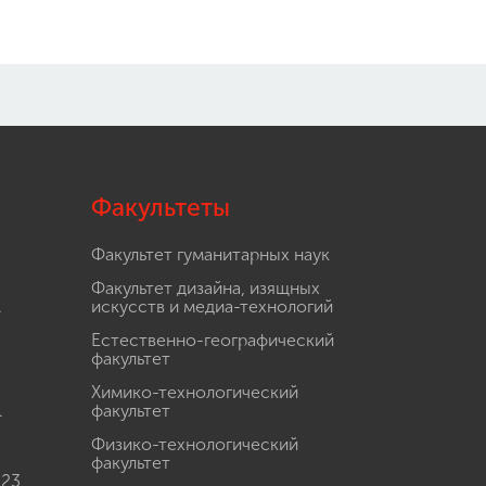
Факультеты
Факультет гуманитарных наук
Факультет дизайна, изящных
.
искусств и медиа-технологий
Естественно-географический
факультет
Химико-технологический
.
факультет
Физико-технологический
факультет
 23