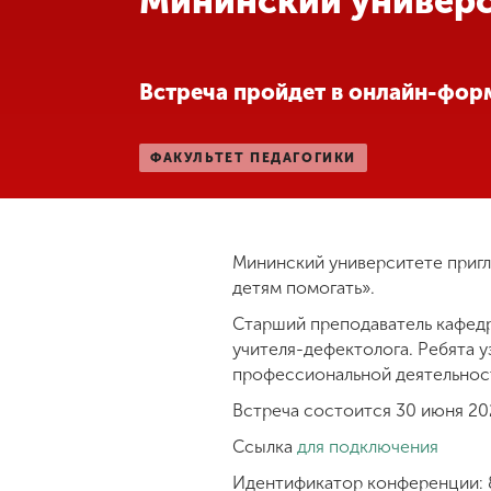
Мининский универ
Международная
деятельность
Встреча пройдет в онлайн-фор
Другие виды
деятельности
ФАКУЛЬТЕТ ПЕДАГОГИКИ
Студенческая
жизнь
Мининский университете пригл
детям помогать».
Сведения об
Старший преподаватель кафедр
образовательной
учителя-дефектолога. Ребята 
организации
профессиональной деятельнос
Встреча состоится 30 июня 202
Приемная
Ссылка
для подключения
комиссия
+7 (831) 262-26-20
Идентификатор конференции: 