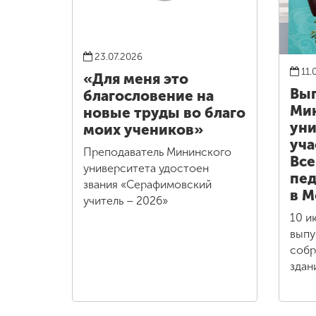
23.07.2026
11.
«Для меня это
Вы
благословение на
Ми
новые труды во благо
уни
моих учеников»
уча
Преподаватель Мининского
Все
университета удостоен
пед
звания «Серафимовский
в М
учитель – 2026»
10 и
выпу
собр
здан