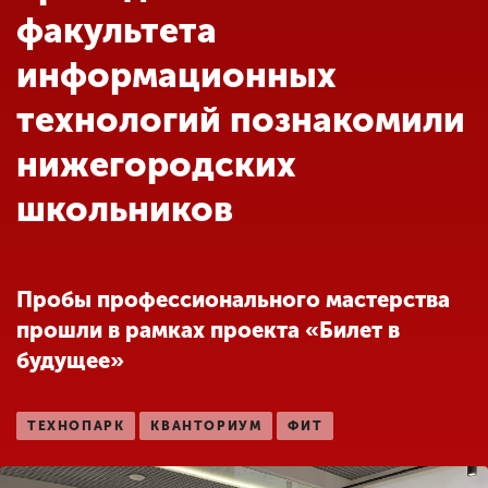
Обучение
факультета
информационных
Наука
технологий познакомили
нижегородских
Международная
деятельность
школьников
Другие виды
деятельности
Пробы профессионального мастерства
прошли в рамках проекта «Билет в
Студенческая жизнь
будущее»
Сведения об
ТЕХНОПАРК
КВАНТОРИУМ
ФИТ
образовательной
организации