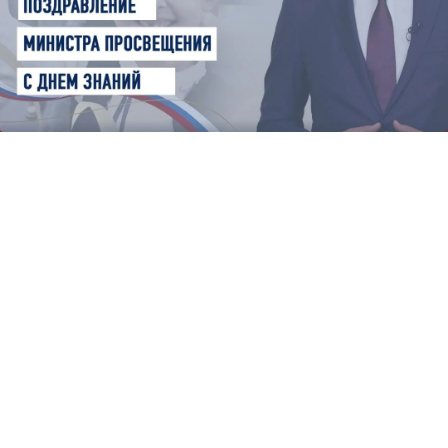
ENG
SPN
CHI
Приемная
комиссия
+7 (831) 262-26-20