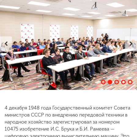
ENG
SPN
CHI
Приемная
комиссия
+7 (831) 262-26-20
4 декабря 1948 года Государственный комитет Совета
министров СССР по внедрению передовой техники в
народное хозяйство зарегистрировал за номером
10475 изобретение И.С. Брука и Б.И. Рамеева —
цифровую электронную вычислительную машину. Это