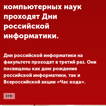
Обучение
компьютерных наук
проходят Дни
Наука
российской
информатики.
Международная
деятельность
Дни российской информатики на
Другие виды
деятельности
факультете проходят в третий раз. Они
посвящены как дню рождения
российской информатики, так и
Студенческая жизнь
Всероссийской акции «Час кода».
Сведения об
ЕГФ
образовательной
организации