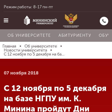
Режим работы: 8-17 пн-пт
ОБ УНИВЕРСИТЕТЕ
АБИТУРИЕНТУ
ОБУЧ
Главная
Об университете
Новости университета
С 12 ноября по 5 декабря на ба...
Главная
07 ноября 2018
Об университете
С 12 ноября по 5 декабря
Абитуриенту
на базе НГПУ им. К.
Минина пройдут Дни