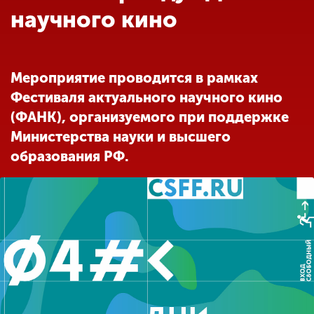
Обучение
научного кино
Наука
Мероприятие проводится в рамках
Фестиваля актуального научного кино
Международная
деятельность
(ФАНК), организуемого при поддержке
Министерства науки и высшего
образования РФ.
Другие виды
деятельности
Студенческая жизнь
Сведения об
образовательной
организации