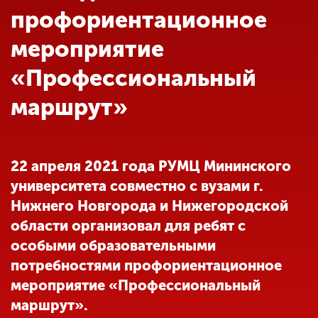
Обучение
профориентационное
мероприятие
Наука
«Профессиональный
маршрут»
Международная
деятельность
22 апреля 2021 года РУМЦ Мининского
Другие виды
деятельности
университета совместно с вузами г.
Нижнего Новгорода и Нижегородской
области организовал для ребят с
Студенческая жизнь
особыми образовательными
потребностями профориентационное
Сведения об
мероприятие «Профессиональный
образовательной
маршрут».
организации