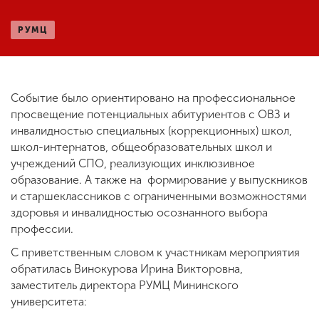
РУМЦ
ENG
SPN
CHI
Событие было ориентировано на профессиональное
просвещение потенциальных абитуриентов с ОВЗ и
Приемная
комиссия
инвалидностью специальных (коррекционных) школ,
+7 (831) 262-26-20
школ-интернатов, общеобразовательных школ и
учреждений СПО, реализующих инклюзивное
образование. А также на формирование у выпускников
и старшеклассников с ограниченными возможностями
здоровья и инвалидностью осознанного выбора
профессии.
С приветственным словом к участникам мероприятия
обратилась
Винокурова Ирина Викторовна
,
заместитель директора РУМЦ Мининского
университета: