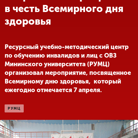
Обучение
в честь Всемирного дня
здоровья
Наука
Международная
Ресурсный учебно-методический центр
деятельность
по обучению инвалидов и лиц с ОВЗ
Мининского университета (РУМЦ)
Другие виды
организовал мероприятие, посвященное
деятельности
Всемирному дню здоровья, который
ежегодно отмечается 7 апреля.
Студенческая жизнь
РУМЦ
Сведения об
образовательной
организации