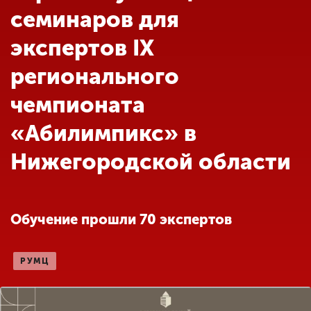
Обучение
семинаров для
экспертов IX
Наука
регионального
чемпионата
Международная
деятельность
«Абилимпикс» в
Нижегородской области
Другие виды
деятельности
Обучение прошли 70 экспертов
Студенческая жизнь
РУМЦ
Сведения об
образовательной
организации