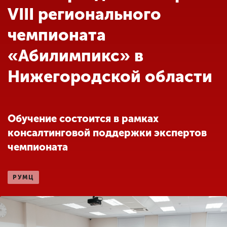
Обучение
VIII регионального
чемпионата
Наука
«Абилимпикс» в
Нижегородской области
Международная
деятельность
Обучение состоится в рамках
Другие виды
деятельности
консалтинговой поддержки экспертов
чемпионата
Студенческая жизнь
РУМЦ
Сведения об
образовательной
организации