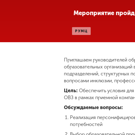
Международная
Мероприятие пройдет
деятельность
РУМЦ
Другие виды
деятельности
Приглашаем руководителей об
Студенческая
жизнь
образовательных организаций 
подразделений, структурных п
вопросами инклюзии, професс
Сведения об
Цель:
Обеспечить условия для
образовательной
организации
ОВЗ в рамках приемной компан
Обсуждаемые вопросы:
Реализация персонифициров
Приемная
комиссия
потребностей
+7 (831) 262-26-20
Выбор образовательной про