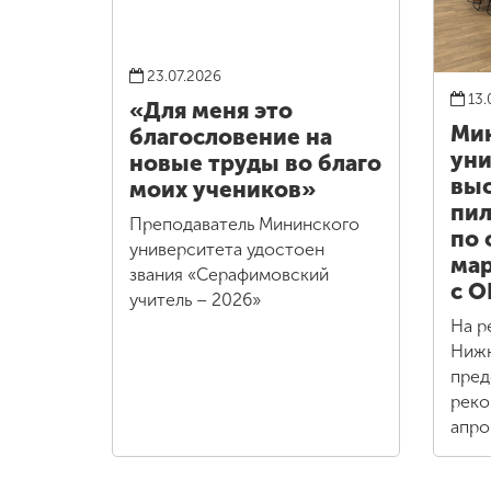
23.07.2026
13.
«Для меня это
Ми
благословение на
уни
новые труды во благо
выс
моих учеников»
пил
Преподаватель Мининского
по 
университета удостоен
мар
звания «Серафимовский
с О
учитель – 2026»
На р
Нижн
пред
реко
апро