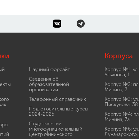
лки
Корпуса
ый
Научный форсайт
Корпус №1: ул.
Ульянова, 1
Сведения об
екты
образовательной
Корпус №2: пл
организации
Минина, 7
кого
Телефонный справочник
Корпус №3: ул.
ках
Пискунова, 38
Подготовительные курсы
2024-2025
Корпус №4: пл
Минина, 7а
Студенческий
юро
многофункциональный
Корпус №6: ул.
ятий
центр Мининского
Луначарского,