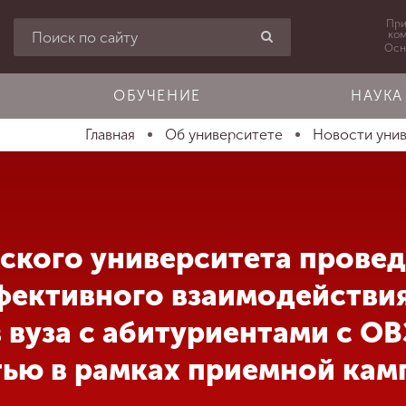
При
ко
Осн
ОБУЧЕНИЕ
НАУКА
Главная
Об университете
Новости уни
кого университета провед
ективного взаимодействи
 вуза с абитуриентами с ОВ
ью в рамках приемной кам