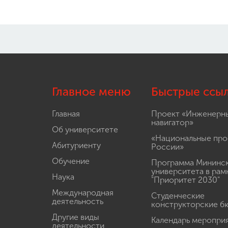
Главное меню
Быстрые ссы
Главная
Проект «Инженерн
навигатор»
Об университете
«Национальные про
Абитуриенту
России»
Обучение
Программа Мининс
университета в рам
Наука
"Приоритет 2030"
Международная
Студенческие
деятельность
конструкторские б
Другие виды
Календарь меропри
деятельности