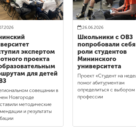
07.2026
26.06.2026
нинский
Школьники с ОВЗ
верситет
попробовали себя
тупил экспертом
роли студентов
отного проекта
Мининского
образовательным
университета
шрутам для детей
Проект «Студент на нед
ВЗ
помог абитуриентам
определиться с выбором
егиональном совещании в
профессии
ем Новгороде
ставили методические
мендации и результаты
бации