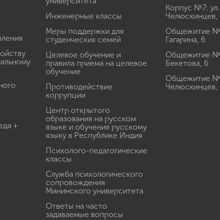
университета
Корпус №7: ул.
Инженерные классы
Челюскинцев, 
Меры поддержки для
Общежитие № 1
вления
студенческих семей
Гагарина, 6
ройству
Целевое обучение и
Общежитие № 2
иальному
правила приема на целевое
Бекетова, 6
обучение
Общежитие № 3
ного
Противодействие
Челюскинцев, 
коррупции
Центр открытого
образования на русском
еда +
языке и обучения русскому
языку в Республике Индия
Психолого-педагогические
классы
Служба психологического
сопровождения
Мининского университета
Ответы на часто
задаваемые вопросы