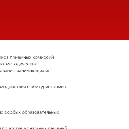
ников приемных комиссий
бно-методических
зования, занимающихся
имодействия с абитуриентами с
их особых образовательных
и поиск рациональных решений