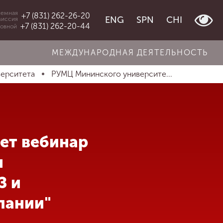
емная
+7 (831) 262-26-20
ENG
SPN
CHI
миссия
+7 (831) 262-20-44
овной
МЕЖДУНАРОДНАЯ ДЕЯТЕЛЬНОСТЬ
верситета
РУМЦ Мининского университе...
ет вебинар
я
З и
пании"