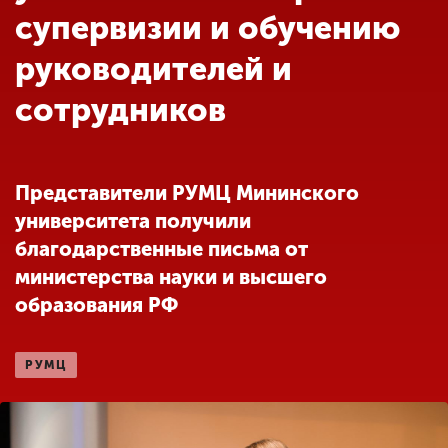
Обучение
супервизии и обучению
руководителей и
Наука
сотрудников
Международная
деятельность
Представители РУМЦ Мининского
университета получили
Другие виды
благодарственные письма от
деятельности
министерства науки и высшего
образования РФ
Студенческая жизнь
РУМЦ
Сведения об
образовательной
организации