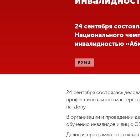
инвалиднос
Международная
деятельность
24 сентября состоял
Национального чемп
Другие виды
инвалидностью «Абил
деятельности
РУМЦ
Студенческая
жизнь
Сведения об
24 сентября состоялась делов
образовательной
профессионального мастерства 
организации
на-Дону.
В организации и проведении д
Приемная
обучению инвалидов и лиц с О
комиссия
+7 (831) 262-26-20
Деловая программа состоялась