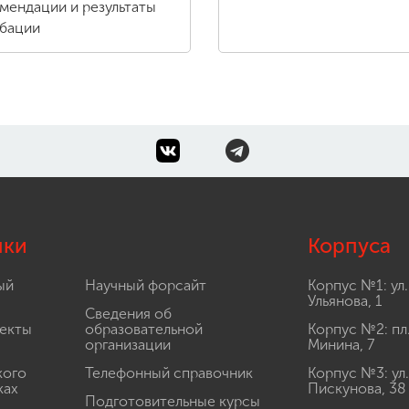
мендации и результаты
бации
лки
Корпуса
ый
Научный форсайт
Корпус №1: ул.
Ульянова, 1
Сведения об
екты
образовательной
Корпус №2: пл
организации
Минина, 7
кого
Телефонный справочник
Корпус №3: ул.
ках
Пискунова, 38
Подготовительные курсы