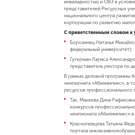
инвалидностью и ОВЗ в услов
представителей Ресурсных уче
национального центра развити
корпорации по развитию малог
С приветственным словом к 
Борозинец Наталья Михайлов
федеральный университет);
Гутерман Лариса Александро
представитель ректора по д
В рамках деловой программы б
чемпионата «Абилимпикс», в т
ресурсов профессионального 
Так, Макеева Дина Рафиковн
конкурсов профессионально
чемпионата «Абилимпикс» в
Краснопевцева Татьяна Фед
портала инклюзивноеобразо