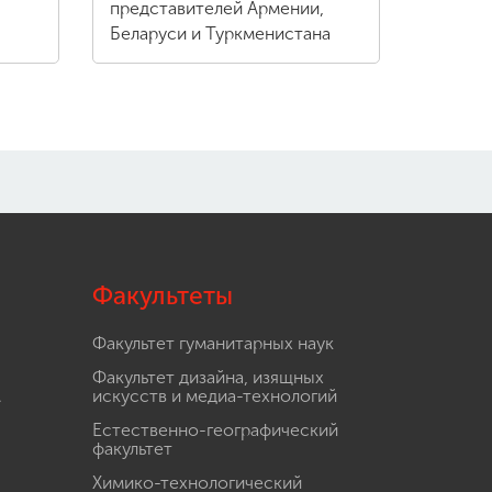
представителей Армении,
Беларуси и Туркменистана
Факультеты
Факультет гуманитарных наук
Факультет дизайна, изящных
.
искусств и медиа-технологий
Естественно-географический
факультет
Химико-технологический