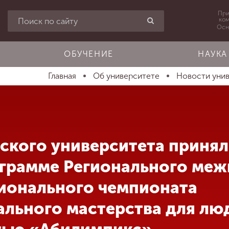
При
ко
Осн
ОБУЧЕНИЕ
НАУКА
Главная
Об университете
Новости уни
кого университета принял 
грамме Регионального меж
ционального чемпионата
льного мастерства для лю