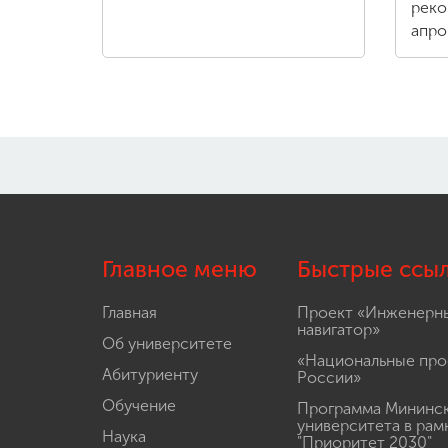
реко
апро
Главное меню
Быстрые ссы
Главная
Проект «Инженерн
навигатор»
Об университете
«Национальные про
Абитуриенту
России»
Обучение
Программа Мининс
университета в рам
Наука
"Приоритет 2030"