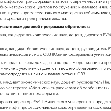
иях цифровой трансформации: вызовы современности» и пр
бно-методические центров по обучению инвалидов и лиц 
я конкурсов профессионального мастерства «Абилимпикс»,
о и среднего предпринимательства.
участникам деловой программы обратились:
на, кандидат психологических наук, доцент, директор РУ
вна, кандидат биологических наук, доцент, руководитель
елам инвалидов и лиц с ОВЗ (Южный федеральный универси
ыли представлены доклады по вопросам организации и пр
ом числе с участием студентов высшего образования, по 
самоопределения лиц с инвалидностью и ОВЗ.
а, кандидат экономических наук, доцент, руководитель На
го мастерства «Абилимпикс» рассказала об особенностях
 очно-дистанционном формате.
оровна, директор РУМЦ Мининского университета, предста
вание.рф в профессиональном самоопределении молодёжи