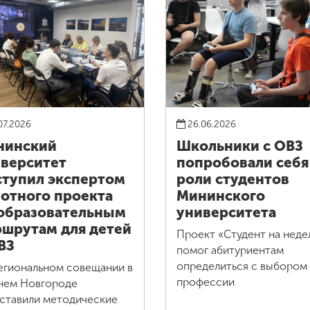
07.2026
26.06.2026
нинский
Школьники с ОВЗ
верситет
попробовали себя
тупил экспертом
роли студентов
отного проекта
Мининского
образовательным
университета
шрутам для детей
Проект «Студент на нед
ВЗ
помог абитуриентам
определиться с выбором
егиональном совещании в
профессии
ем Новгороде
ставили методические