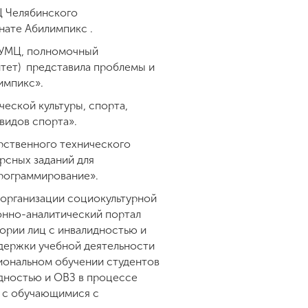
Ц Челябинского
нате Абилимпикс .
 РУМЦ, полномочный
итет) представила проблемы и
импикс».
еской культуры, спорта,
видов спорта».
рственного технического
рсных заданий для
рограммирование».
организации социокультурной
онно-аналитический портал
рии лиц с инвалидностью и
держки учебной деятельности
иональном обучении студентов
дностью и ОВЗ в процессе
и с обучающимися с