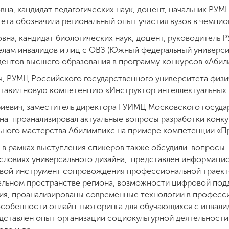
на, кандидат педагогических наук, доцент, начальник РУМ
ета обозначила региональный опыт участия вузов в чемпио
вна, кандидат биологических наук, доцент, руководитель
делам инвалидов и лиц с ОВЗ (Южный федеральный универс
дентов высшего образования в программу конкурсов «Абил
, РУМЦ Российского государственного университета физич
тавил новую компетенцию «Инструктор интеллектуальных 
иевич, заместитель директора ГУИМЦ Московского госуда
ана проанализировал актуальные вопросы разработки конку
ного мастерства Абилимпикс на примере компетенции «П
 в рамках выступления спикеров также обсудили вопросы 
словиях универсального дизайна, представлен информаци
вой инструмент сопровождения профессиональной траекто
ельном пространстве региона, возможности цифровой под
ия, проанализированы современные технологии в професс
собенности онлайн тьюторинга для обучающихся с инвали
дставлен опыт организации социокультурной деятельност