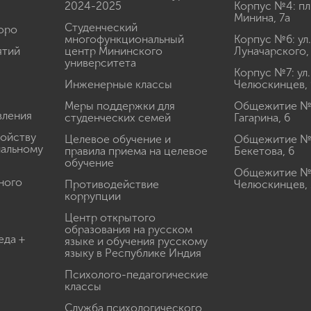
2024-2025
Корпус №4: пл
Минина, 7а
Студенческий
юро
многофункциональный
Корпус №6: ул.
ятий
центр Мининского
Луначарского,
университета
Корпус №7: ул.
Инженерные классы
Челюскинцев, 
Меры поддержки для
Общежитие № 1
вления
студенческих семей
Гагарина, 6
ройству
Целевое обучение и
Общежитие № 2
иальному
правила приема на целевое
Бекетова, 6
обучение
Общежитие № 3
ного
Противодействие
Челюскинцев, 
коррупции
Центр открытого
образования на русском
еда +
языке и обучения русскому
языку в Республике Индия
Психолого-педагогические
классы
Служба психологического