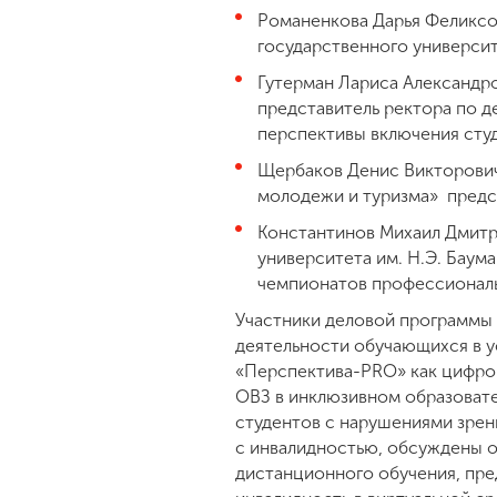
Романенкова Дарья Феликсов
государственного университ
Гутерман Лариса Александро
представитель ректора по 
перспективы включения сту
Щербаков Денис Викторович
молодежи и туризма» предс
Константинов Михаил Дмитр
университета им. Н.Э. Баум
чемпионатов профессиональ
Участники деловой программы
деятельности обучающихся в у
«Перспектива-PRO» как цифро
ОВЗ в инклюзивном образоват
студентов с нарушениями зрен
с инвалидностью, обсуждены о
дистанционного обучения, пре