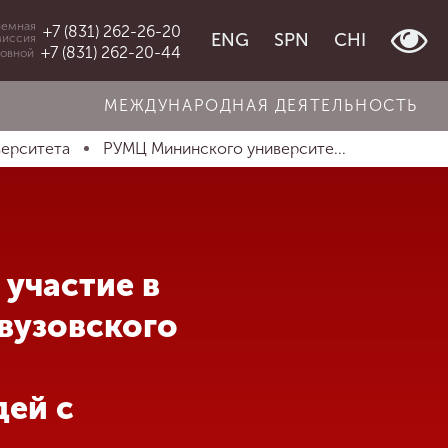
емная
+7 (831) 262-26-20
ENG
SPN
CHI
миссия
+7 (831) 262-20-44
овной
МЕЖДУНАРОДНАЯ ДЕЯТЕЛЬНОСТЬ
верситета
РУМЦ Мининского университе...
участие в
вузовского
дей с