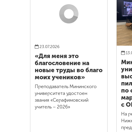
23.07.2026
13.
«Для меня это
Ми
благословение на
уни
новые труды во благо
выс
моих учеников»
пил
Преподаватель Мининского
по 
университета удостоен
мар
звания «Серафимовский
с О
учитель – 2026»
На р
Нижн
пред