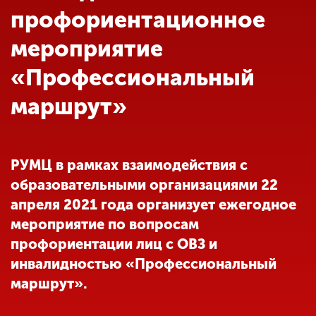
Обучение
профориентационное
мероприятие
Наука
«Профессиональный
маршрут»
Международная
деятельность
РУМЦ в рамках взаимодействия с
Другие виды
деятельности
образовательными организациями 22
апреля 2021 года организует ежегодное
мероприятие по вопросам
Студенческая жизнь
профориентации лиц с ОВЗ и
инвалидностью «Профессиональный
Сведения об
маршрут».
образовательной
организации