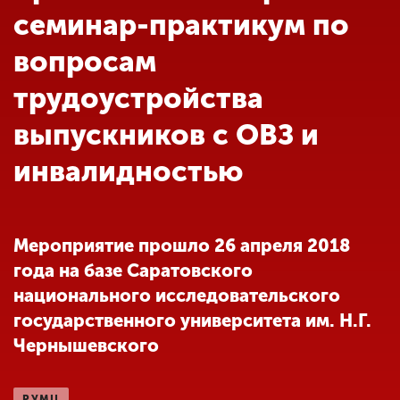
Обучение
семинар-практикум по
вопросам
Наука
трудоустройства
выпускников с ОВЗ и
Международная
деятельность
инвалидностью
Другие виды
деятельности
Мероприятие прошло 26 апреля 2018
года на базе Саратовского
Студенческая жизнь
национального исследовательского
государственного университета им. Н.Г.
Чернышевского
Сведения об
образовательной
организации
РУМЦ