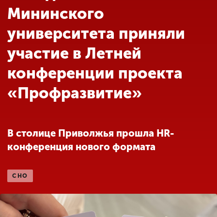
Обучение
Мининского
университета приняли
Наука
участие в Летней
конференции проекта
Международная
деятельность
«Профразвитие»
Другие виды
деятельности
В столице Приволжья прошла HR-
конференция нового формата
Студенческая жизнь
СНО
Сведения об
образовательной
организации