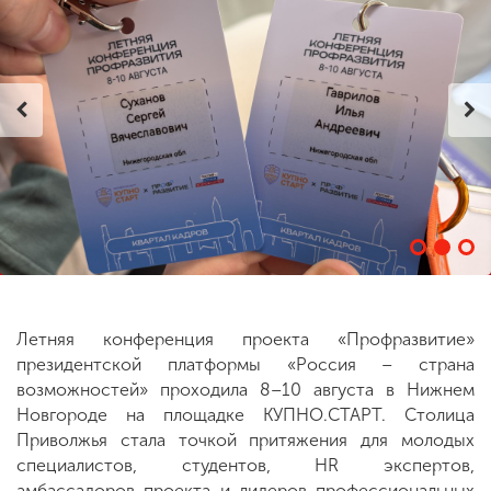
ENG
SPN
CHI
Приемная
комиссия
+7 (831) 262-26-20
Летняя конференция проекта «Профразвитие»
президентской платформы «Россия – страна
возможностей» проходила 8–10 августа в Нижнем
Новгороде на площадке КУПНО.СТАРТ. Столица
Приволжья стала точкой притяжения для молодых
специалистов, студентов, HR экспертов,
амбассадоров проекта и лидеров профессиональных