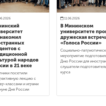
06.2026
11.06.2026
нинский
В Мининском
верситет
университете про
знакомил
дружеская встреч
остранных
«Голоса России»
дентов с
Социально-патриотичес
адиционной
мероприятие подготовил
ьтурой народов
Дню России для иностра
сии в 21 веке
слушатели подготовител
курса
тники посетили
рактивную лекцию с
ер-классами и играми
нуне Дня России