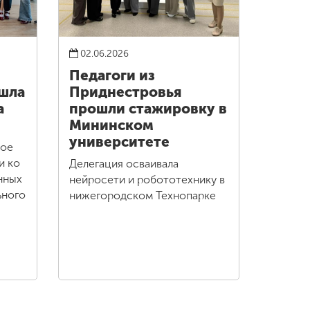
02.06.2026
Педагоги из
шла
Приднестровья
а
прошли стажировку в
Мининском
университете
кое
и ко
Делегация осваивала
нных
нейросети и робототехнику в
ьного
нижегородском Технопарке