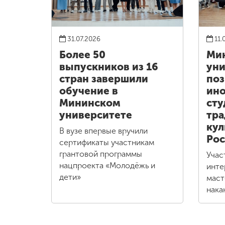
31.07.2026
11.
Более 50
Ми
выпускников из 16
уни
стран завершили
по
обучение в
ин
Мининском
сту
университете
тр
кул
В вузе впервые вручили
Рос
сертификаты участникам
грантовой программы
Учас
нацпроекта «Молодёжь и
инте
дети»
маст
нака