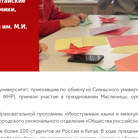
итайские
мики,
им. М.И.
университет, приехавшие по обмену из Сианьского универ
а (КНР), приняли участие в праздновании Масленицы, 
бразовательной программы «Иностранные языки и межкул
ородского регионального отделения «Общества российско
е более 100 студентов из России и Китая. В ходе праздни