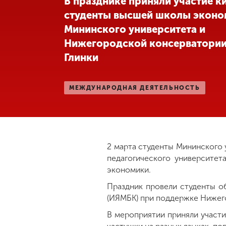
В празднике приняли участие к
студенты высшей школы эконо
Международная
деятельность
Мининского университета и
Нижегородской консерватории 
Глинки
Другие виды
деятельности
МЕЖДУНАРОДНАЯ ДЕЯТЕЛЬНОСТЬ
Студенческая
жизнь
Сведения об
2 марта студенты Мининского 
образовательной
педагогического университет
организации
экономики.
Праздник провели студенты о
Приемная
(ИЯМБК) при поддержке Нижег
комиссия
В мероприятии приняли участи
+7 (831) 262-26-20