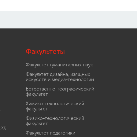
Факультеты
Факультет гуманитарных наук
Факультет дизайна, изящных
.
искусств и медиа-технологий
Естественно-географический
факультет
Химико-технологический
.
факультет
Физико-технологический
факультет
 23
Факультет педагогики