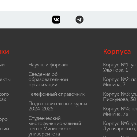
лки
Корпуса
ый
Научный форсайт
Корпус №1: ул.
Ульянова, 1
Сведения об
екты
образовательной
Корпус №2: пл
организации
Минина, 7
кого
Телефонный справочник
Корпус №3: ул.
ках
Пискунова, 38
Подготовительные курсы
2024-2025
Корпус №4: пл
Минина, 7а
Студенческий
юро
многофункциональный
Корпус №6: ул.
ятий
центр Мининского
Луначарского,
университета