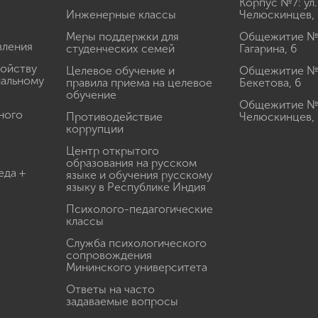
Корпус №7: ул.
Инженерные классы
Челюскинцев, 
Меры поддержки для
Общежитие № 1
вления
студенческих семей
Гагарина, 6
ройству
Целевое обучение и
Общежитие № 2
иальному
правила приема на целевое
Бекетова, 6
обучение
Общежитие № 3
ного
Противодействие
Челюскинцев, 
коррупции
Центр открытого
образования на русском
еда +
языке и обучения русскому
языку в Республике Индия
Психолого-педагогические
классы
Служба психологического
сопровождения
Мининского университета
Ответы на часто
задаваемые вопросы