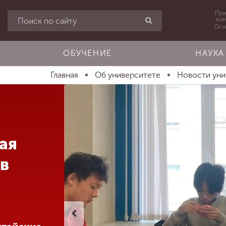
При
ко
Осн
ОБУЧЕНИЕ
НАУКА
Главная
Об университете
Новости ун
ая
в