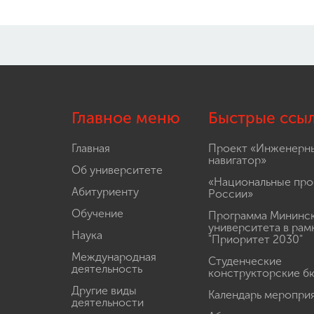
Главное меню
Быстрые ссы
Главная
Проект «Инженерн
навигатор»
Об университете
«Национальные про
Абитуриенту
России»
Обучение
Программа Мининс
университета в рам
Наука
"Приоритет 2030"
Международная
Студенческие
деятельность
конструкторские б
Другие виды
Календарь меропри
деятельности