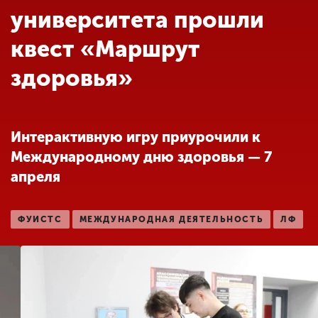
Обучение
университета прошли
квест «Маршрут
Наука
здоровья»
Международная
деятельность
Интерактивную игру приурочили к
Международному дню здоровья — 7
Другие виды
апреля
деятельности
ФУИСТС
МЕЖДУНАРОДНАЯ ДЕЯТЕЛЬНОСТЬ
ЛФ
Студенческая жизнь
Сведения об
образовательной
организации