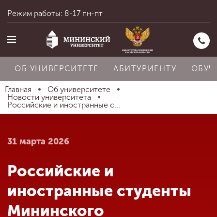
Режим работы: 8-17 пн-пт
ОБ УНИВЕРСИТЕТЕ
АБИТУРИЕНТУ
ОБУЧ
Главная
Об университете
Новости университета
Российские и иностранные с...
Главная
31 марта 2026
Об университете
Российские и
Абитуриенту
иностранные студенты
Мининского