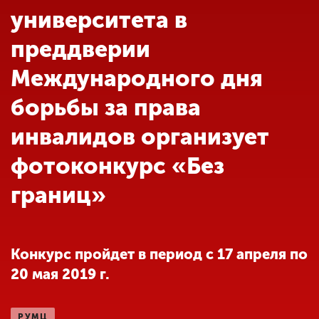
Обучение
университета в
преддверии
Наука
Международного дня
борьбы за права
Международная
деятельность
инвалидов организует
фотоконкурс «Без
Другие виды
деятельности
границ»
Студенческая жизнь
Конкурс пройдет в период с 17 апреля по
20 мая 2019 г.
Сведения об
образовательной
организации
РУМЦ