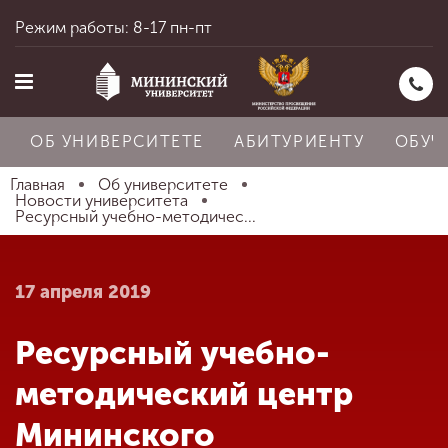
Режим работы: 8-17 пн-пт
ОБ УНИВЕРСИТЕТЕ
АБИТУРИЕНТУ
ОБУЧ
Главная
Об университете
Новости университета
Ресурсный учебно-методичес...
Главная
17 апреля 2019
Об университете
Ресурсный учебно-
Абитуриенту
методический центр
Мининского