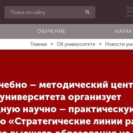
При
ко
Осн
ОБУЧЕНИЕ
НАУКА
Главная
Об университете
Новости ун
чебно – методический цен
университета организует
ную научно – практическу
 «Стратегические линии р