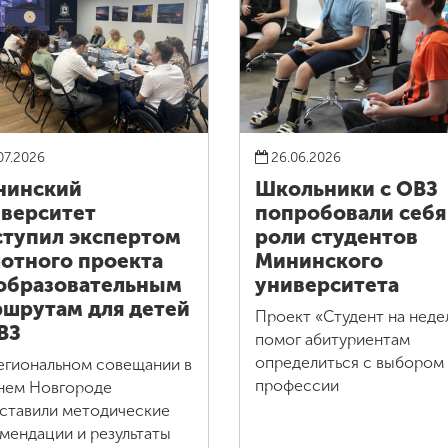
07.2026
26.06.2026
нинский
Школьники с ОВЗ
верситет
попробовали себя
тупил экспертом
роли студентов
отного проекта
Мининского
образовательным
университета
шрутам для детей
Проект «Студент на нед
ВЗ
помог абитуриентам
определиться с выбором
егиональном совещании в
профессии
ем Новгороде
ставили методические
мендации и результаты