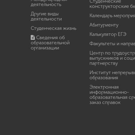
Студенческие
деятельность
конструкторские б
Другие виды
Календарь меропри
деятельности
Абитуриенту
Студенческая жизнь
Калькулятор ЕГЭ
Сведения об
образовательной
Факультеты и напра
организации
Центр по трудоуст
выпускников и соц
партнерству
Институт непрерыв
образования
Электронная
информационно-
образовательная ср
заказ справок