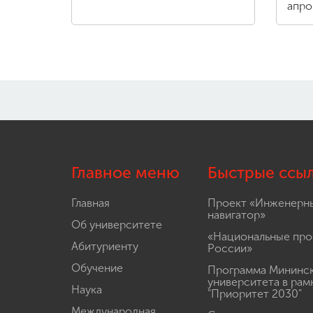
апро
Главное меню
Быстрые ссы
Главная
Проект «Инженерн
навигатор»
Об университете
«Национальные про
Абитуриенту
России»
Обучение
Программа Мининс
университета в рам
Наука
"Приоритет 2030"
Международная