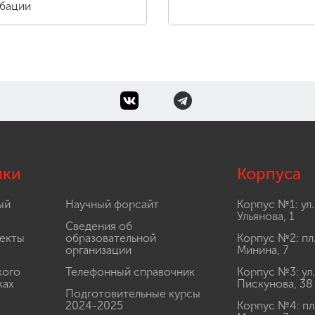
бации
лки
Корпуса
ый
Научный форсайт
Корпус №1: ул.
Ульянова, 1
Сведения об
екты
образовательной
Корпус №2: пл
организации
Минина, 7
кого
Телефонный справочник
Корпус №3: ул.
ках
Пискунова, 38
Подготовительные курсы
2024-2025
Корпус №4: пл