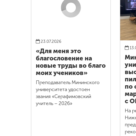
23.07.2026
13.
«Для меня это
Ми
благословение на
уни
новые труды во благо
выс
моих учеников»
пил
Преподаватель Мининского
по 
университета удостоен
мар
звания «Серафимовский
с О
учитель – 2026»
На р
Нижн
пред
реко