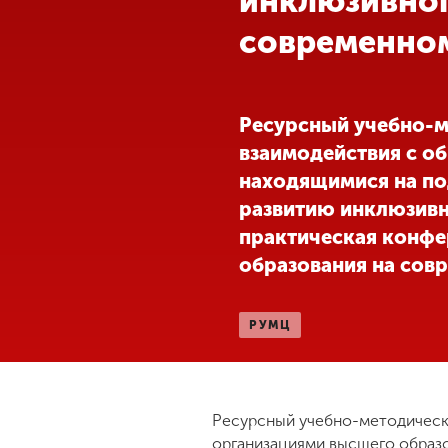
инклюзивног
современном
Международная
деятельность
Другие виды
Ресурсный учебно-м
деятельности
взаимодействия с о
находящимися на по
Студенческая
развитию инклюзивн
жизнь
практическая конфе
образования на сов
Сведения об
образовательной
организации
РУМЦ
Приемная
комиссия
Ресурсный учебно-методически
+7 (831) 262-26-20
организациями высшего образ