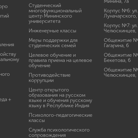
Минина, 7а
Студенческий
юро
многофункциональный
Корпус №6: ул.
ятий
центр Мининского
Луначарского,
университета
Корпус №7: ул.
Инженерные классы
Челюскинцев, 
Меры поддержки для
Общежитие № 1
вления
студенческих семей
Гагарина, 6
ройству
Целевое обучение и
Общежитие № 2
иальному
правила приема на целевое
Бекетова, 6
обучение
Общежитие № 3
ного
Противодействие
Челюскинцев, 
коррупции
Центр открытого
образования на русском
еда +
языке и обучения русскому
языку в Республике Индия
Психолого-педагогические
классы
Служба психологического
сопровождения