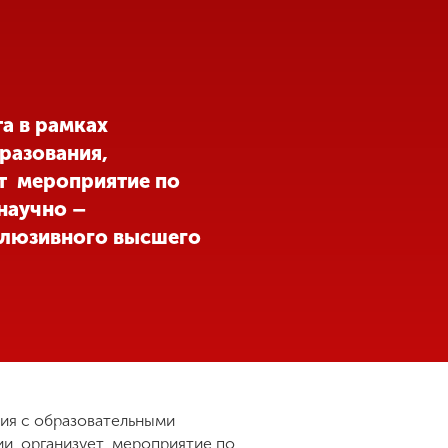
а в рамках
разования,
т мероприятие по
научно –
клюзивного высшего
ия с образовательными
и, организует мероприятие по