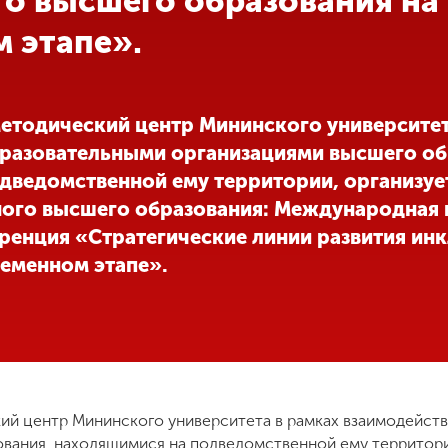
о высшего образования на
 этапе».
етодический центр Мининского университет
бразовательными организациями высшего об
дведомственной ему территории, организуе
ого высшего образования: Международная 
ренция «Стратегические линии развития ин
ременном этапе».
й центр Мининского университета в рамках взаимодейств
ования, находящимися на подведомственной ему территори