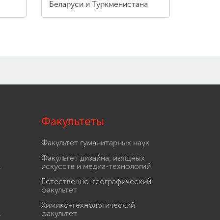
Беларуси и Туркменистана
Факультеты
Факультет гуманитарных наук
Факультет дизайна, изящных
.
искусств и медиа-технологий
Естественно-географический
факультет
Химико-технологический
.
факультет