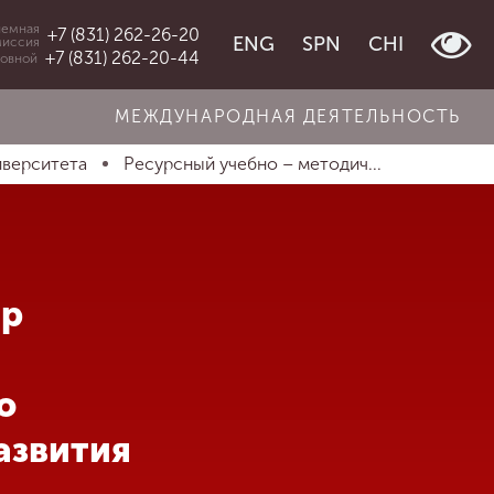
емная
+7 (831) 262-26-20
ENG
SPN
CHI
миссия
+7 (831) 262-20-44
овной
МЕЖДУНАРОДНАЯ ДЕЯТЕЛЬНОСТЬ
иверситета
Ресурсный учебно – методич...
тр
ю
азвития