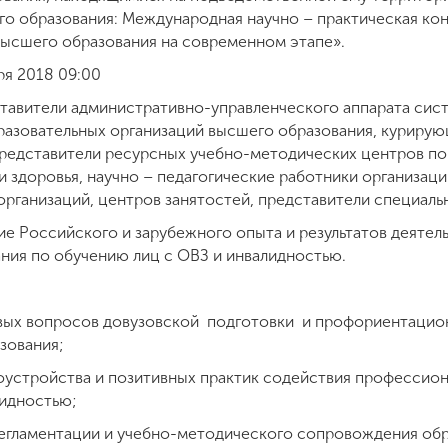
о образования: Международная научно – практическая ко
высшего образования на современном этапе».
ря 2018 09:00
тавители административно-управленческого аппарата сис
разовательных организаций высшего образования, куриру
представители ресурсных учебно-методических центров по
здоровья, научно – педагогические работники организаци
рганизаций, центров занятостей, представители специаль
 Российского и зарубежного опыта и результатов деятел
ния по обучению лиц с ОВЗ и инвалидностью.
вых вопросов довузовской подготовки и профориентацио
зования;
оустройства и позитивных практик содействия профессион
лидностью;
гламентации и учебно-методического сопровождения обр