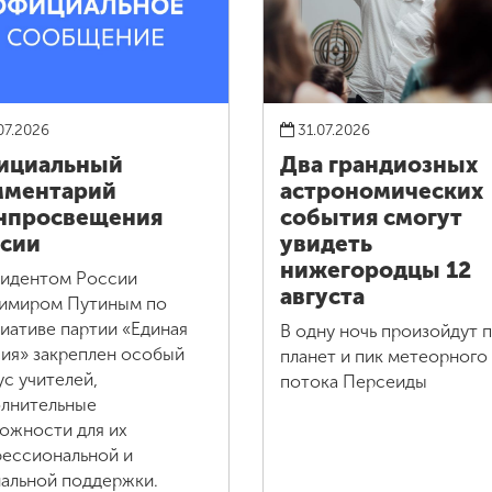
07.2026
31.07.2026
ициальный
Два грандиозных
мментарий
астрономических
нпросвещения
события смогут
сии
увидеть
нижегородцы 12
идентом России
августа
имиром Путиным по
иативе партии «Единая
В одну ночь произойдут 
ия» закреплен особый
планет и пик метеорного
ус учителей,
потока Персеиды
лнительные
ожности для их
ессиональной и
альной поддержки.