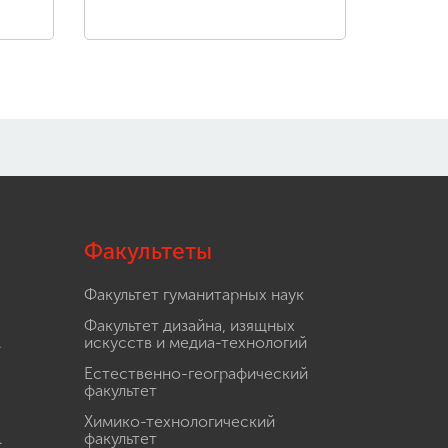
Факультеты
Факультет гуманитарных наук
Факультет дизайна, изящных
.
искусств и медиа-технологий
Естественно-географический
факультет
Химико-технологический
.
факультет