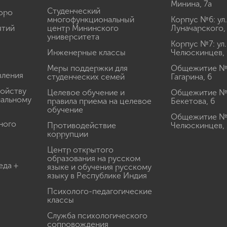
Минина, 7а
Студенческий
юро
многофункциональный
Корпус №6: ул.
ятий
центр Мининского
Луначарского,
университета
Корпус №7: ул.
Инженерные классы
Челюскинцев, 
Меры поддержки для
Общежитие № 1
вления
студенческих семей
Гагарина, 6
ройству
Целевое обучение и
Общежитие № 2
иальному
правила приема на целевое
Бекетова, 6
обучение
Общежитие № 3
ного
Противодействие
Челюскинцев, 
коррупции
Центр открытого
образования на русском
еда +
языке и обучения русскому
языку в Республике Индия
Психолого-педагогические
классы
Служба психологического
сопровождения