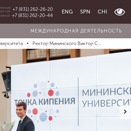
емная
+7 (831) 262-26-20
ENG
SPN
CHI
миссия
+7 (831) 262-20-44
овной
МЕЖДУНАРОДНАЯ ДЕЯТЕЛЬНОСТЬ
иверситета
Ректор Мининского Виктор С...