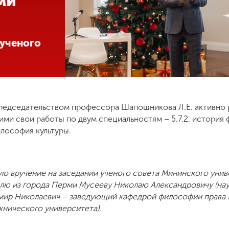
ми
 ученого
редседательством профессора Шапошникова Л.Е. активно 
и свои работы по двум специальностям – 5.7.2. история ф
лософия культуры.
ло вручение на заседании ученого совета Мининского унив
лю из города Перми Мусееву Николаю Александровичу (нау
мир Николаевич – заведующий кафедрой философии права
хнического университета).