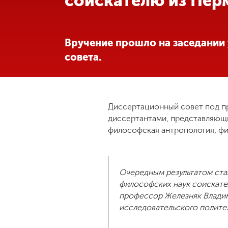
соискателю из Пер
Международная
деятельность
Вручение прошло на заседании
совета.
Другие виды
деятельности
Студенческая
Диссертационный совет под п
жизнь
диссертантами, представляющим
философская антропология, фи
Сведения об
образовательной
организации
Очередным результатом ста
философских наук соискате
профессор Железняк Влади
Приемная
исследовательского полите
комиссия
+7 (831) 262-26-20