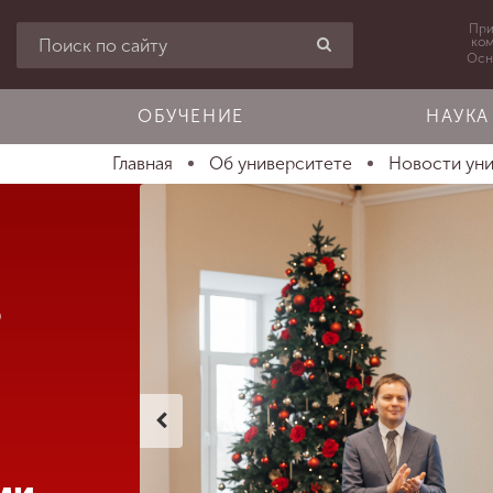
При
ко
Осн
ОБУЧЕНИЕ
НАУКА
Главная
Об университете
Новости ун
о