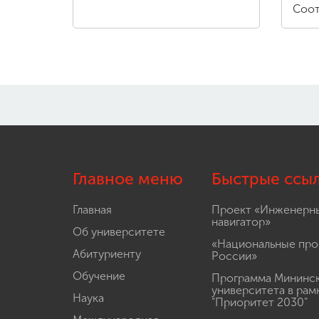
Соот
Главное меню
Быстрые ссы
Главная
Проект «Инженерн
навигатор»
Об университете
«Национальные про
Абитуриенту
России»
Обучение
Программа Мининс
университета в рам
Наука
"Приоритет 2030"