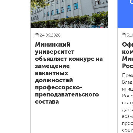
24.06.2026
31.
Мининский
Оф
университет
ко
объявляет конкурс на
Ми
замещение
Рос
вакантных
През
должностей
Влад
профессорско-
иниц
преподавательского
Росс
состава
стат
допо
возм
проф
соци