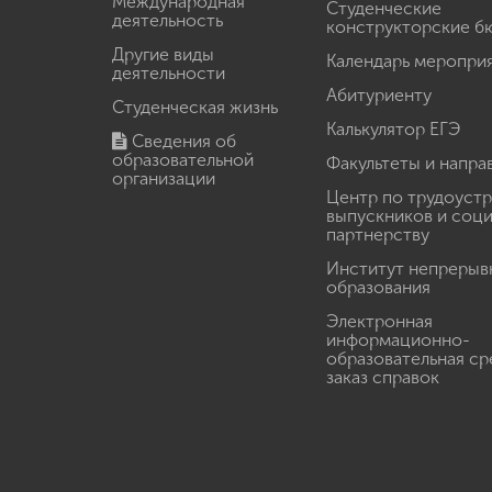
Международная
Студенческие
деятельность
конструкторские б
Другие виды
Календарь меропри
деятельности
Абитуриенту
Студенческая жизнь
Калькулятор ЕГЭ
Сведения об
образовательной
Факультеты и напра
организации
Центр по трудоуст
выпускников и соц
партнерству
Институт непрерыв
образования
Электронная
информационно-
образовательная ср
заказ справок