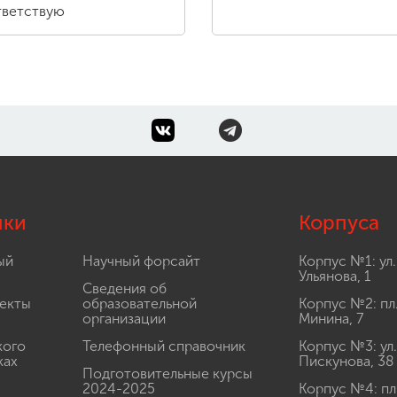
ветствую
лки
Корпуса
ый
Научный форсайт
Корпус №1: ул.
Ульянова, 1
Сведения об
екты
образовательной
Корпус №2: пл
организации
Минина, 7
кого
Телефонный справочник
Корпус №3: ул.
ках
Пискунова, 38
Подготовительные курсы
2024-2025
Корпус №4: пл