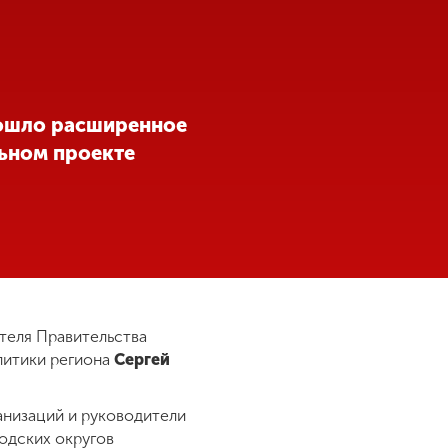
рошло расширенное
льном проекте
теля Правительства
литики региона
Сергей
анизаций и руководители
одских округов