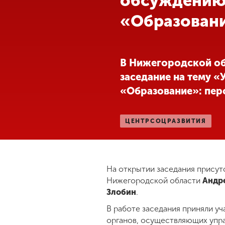
обсуждению
«Образован
Международная
деятельность
Другие виды
В Нижегородской об
деятельности
заседание на тему 
«Образование»: пер
Студенческая
жизнь
ЦЕНТРСОЦРАЗВИТИЯ
Сведения об
образовательной
организации
На открытии заседания присут
Нижегородской области
Андр
Злобин
.
Приемная
комиссия
В работе заседания приняли у
+7 (831) 262-26-20
органов, осуществляющих упра