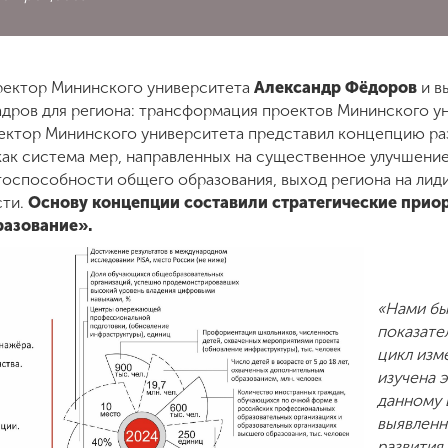
ректор Мининского университета
Александр Фёдоров
и в
адров для региона: трансформация проектов Мининского у
ектор Мининского университета представил концепцию ра
ак система мер, направленных на существенное улучшение
оспособности общего образования, выход региона на лид
сти.
Основу концепции составили стратегические прио
разование».
«Нами бы
показате
цикл изм
изучена 
данному 
выявленн
развития