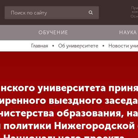
При
ко
Осн
ОБУЧЕНИЕ
НАУКА
Главная
Об университете
Новости ун
нского университета приня
иренного выездного засед
нистерства образования, на
 политики Нижегородской 