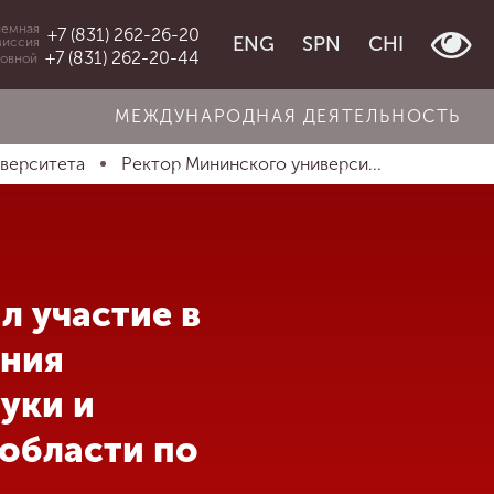
емная
+7 (831) 262-26-20
ENG
SPN
CHI
миссия
+7 (831) 262-20-44
овной
МЕЖДУНАРОДНАЯ ДЕЯТЕЛЬНОСТЬ
иверситета
Ректор Мининского универси...
л участие в
ания
уки и
области по