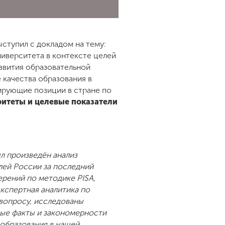
ыступил с докладом на тему:
ниверситета в контексте целей
звития образовательной
 качества образования в
ирующие позиции в стране по
ритеты и целевые показатели
л произведён анализ
лей России за последний
ерений по методике PISA,
экспертная аналитика по
вопросу, исследованы
ые факты и закономерности
 образования в нашей