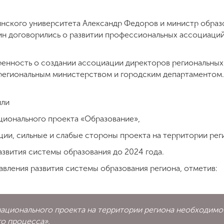
нского университета Александр Федоров и министр образ
ин договорились о развитии профессиональных ассоциаци
ренность о создании ассоциации директоров региональных
 региональным министерством и городским департаментом
или
ционального проекта «Образование»,
ции, сильные и слабые стороны проекта на территории рег
звития системы образования до 2024 года.
авления развития системы образования региона, отметив:
национального проекта на территории региона необходимо
го процесса».