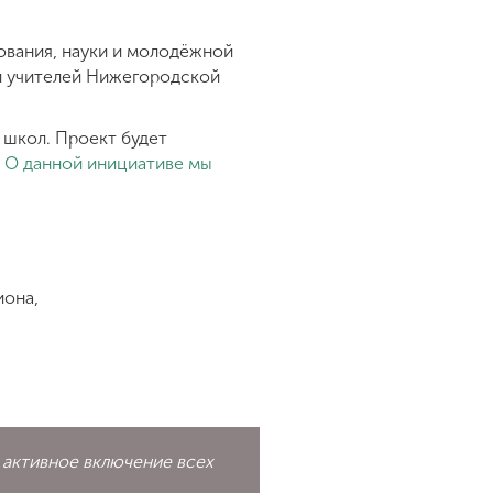
ования, науки и молодёжной
й учителей Нижегородской
 школ. Проект будет
.
О данной инициативе мы
иона,
 активное включение всех