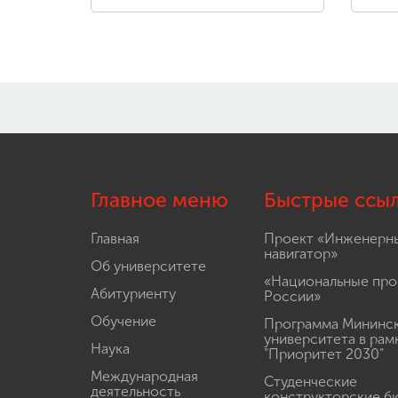
Главное меню
Быстрые ссы
Главная
Проект «Инженерн
навигатор»
Об университете
«Национальные про
Абитуриенту
России»
Обучение
Программа Мининс
университета в рам
Наука
"Приоритет 2030"
Международная
Студенческие
деятельность
конструкторские б