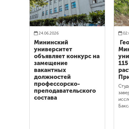
24.06.2026
02.
Мининский
Ге
университет
Ми
объявляет конкурс на
уни
замещение
115
вакантных
рас
должностей
При
профессорско-
Студ
преподавательского
заве
состава
иссл
Бакс