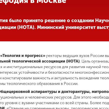
ефодия в Москве
тия было принято решение о создании Науч
иации (НОТА). Мининский университет высту
и
«Теология и прогресс»
ректоры ведущих вузов России вы
льной теологической ассоциации (НОТА)
. Цель организ
х и институциональных ресурсов для развития научной те
 интересах устойчивости и безопасности многоконфессион
и констатировали важность и актуальность вхождения теол
емы теологического образования в России.
Общецерковной аспирантуры и докторантуры, митроп
уциональных и человеческих ресурсов. Для этого необхо
го уровня с вузами-участниками со всей страны. Более п
ИФИ
: «Отвечая на современные вызовы, теологическая ассо