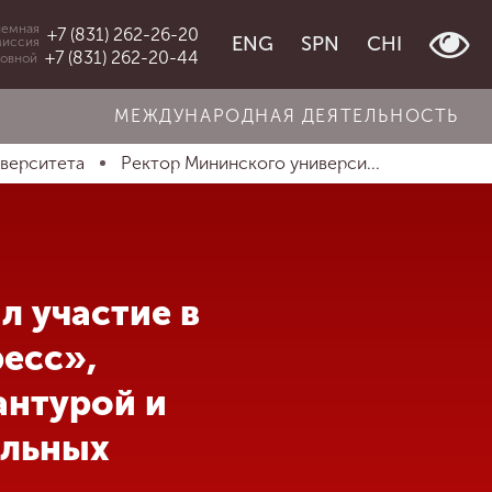
емная
+7 (831) 262-26-20
ENG
SPN
CHI
миссия
+7 (831) 262-20-44
овной
МЕЖДУНАРОДНАЯ ДЕЯТЕЛЬНОСТЬ
иверситета
Ректор Мининского универси...
л участие в
ресс»,
антурой и
ольных