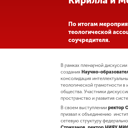
Кирилла и М
Международная
деятельность
По итогам мероприя
теологической ассоц
Другие виды
соучредителя.
деятельности
Студенческая
жизнь
В рамках пленарной дискусси
создания
Научно-образовате
консолидация интеллектуальны
Сведения об
теологической грамотности в
образовательной
общества. Участники дискусси
организации
пространство и развития сист
В своем выступлении
ректор 
Приемная
призвал к объединению инстит
комиссия
сетевую структуру федерально
+7 (831) 262-26-20
Стриханов, ректор НИЯУ М