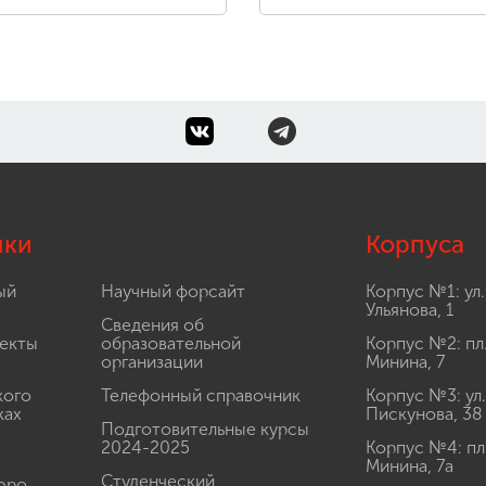
лки
Корпуса
ый
Научный форсайт
Корпус №1: ул.
Ульянова, 1
Сведения об
екты
образовательной
Корпус №2: пл
организации
Минина, 7
кого
Телефонный справочник
Корпус №3: ул.
ках
Пискунова, 38
Подготовительные курсы
2024-2025
Корпус №4: пл
Минина, 7а
Студенческий
юро