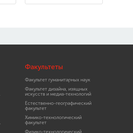
Факультеты
Факультет гуманитарных наук
Факультет дизайна, изящных
.
искусств и медиа-технологий
Естественно-географический
факультет
Химико-технологический
.
факультет
Физико-технологический