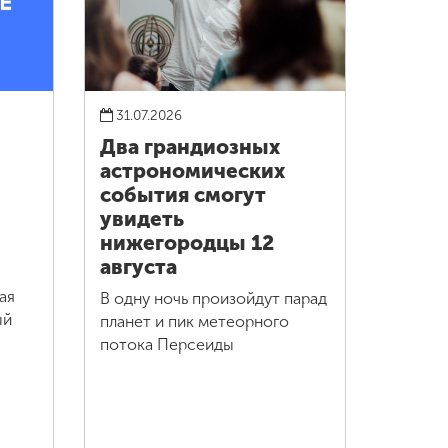
31.07.2026
Два грандиозных
астрономических
события смогут
увидеть
нижегородцы 12
августа
ая
В одну ночь произойдут парад
ый
планет и пик метеорного
потока Персеиды