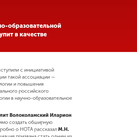
но-образовательной
пит в качестве
ступили с инициативой
ации такой ассоциации —
ологии и повышения
ального российского
огии в научно-образовательное
олит Волоколамский Иларион
димо создать обширную
одробно о НОТА рассказал
М.Н.
циация призвана стать одним из