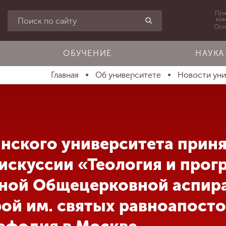
При
ко
Осн
ОБУЧЕНИЕ
НАУКА
Главная
Об университете
Новости ун
нского университета приня
искуссии «Теология и прог
ной Общецерковной аспир
ой им. святых равноапост