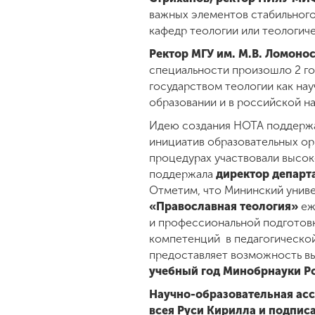
важных элементов стабильного
кафедр теологии или теологиче
Ректор МГУ им. М.В. Ломоно
специальности произошло 2 го
государством теологии как на
образовании и в российской на
Идею создания НОТА поддерж
инициатив образовательных ор
процедурах участвовали высо
поддержала
директор департ
Отметим, что Мининский униве
«Православная теология»
еж
и профессиональной подготов
компетенций в педагогической
предоставляет возможность в
учебный год Минобрнауки Р
Научно-образовательная асс
всея Руси Кирилла и подпис