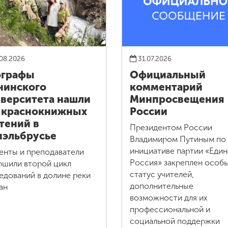
08.2026
31.07.2026
ографы
Официальный
нинского
комментарий
верситета нашли
Минпросвещения
 краснокнижных
России
тений в
Президентом России
эльбрусье
Владимиром Путиным по
инициативе партии «Един
енты и преподаватели
Россия» закреплен особ
ршили второй цикл
статус учителей,
едований в долине реки
дополнительные
ан
возможности для их
профессиональной и
социальной поддержки