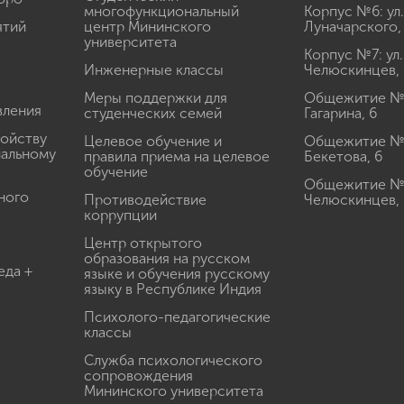
многофункциональный
Корпус №6: ул.
ятий
центр Мининского
Луначарского,
университета
Корпус №7: ул.
Инженерные классы
Челюскинцев, 
Меры поддержки для
Общежитие № 1
вления
студенческих семей
Гагарина, 6
ройству
Целевое обучение и
Общежитие № 2
иальному
правила приема на целевое
Бекетова, 6
обучение
Общежитие № 3
ного
Противодействие
Челюскинцев, 
коррупции
Центр открытого
образования на русском
еда +
языке и обучения русскому
языку в Республике Индия
Психолого-педагогические
классы
Служба психологического
сопровождения
Мининского университета