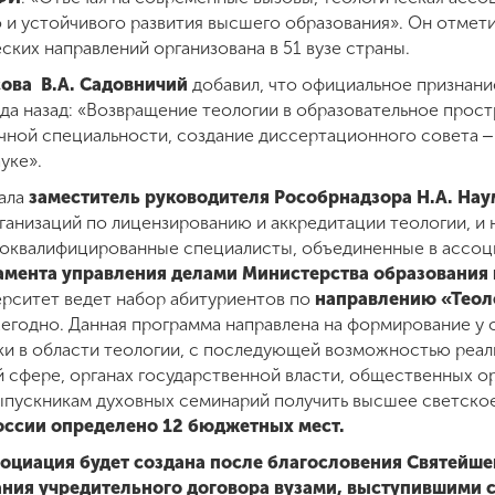
 и устойчивого развития высшего образования». Он отмети
ских направлений организована в 51 вузе страны.
сова В.А. Садовничий
добавил, что официальное признани
да назад: «Возвращение теологии в образовательное прост
учной специальности, создание диссертационного совета ‒
уке».
ала
заместитель руководителя Рособрнадзора
Н.А. На
ганизаций по лицензированию и аккредитации теологии, и 
коквалифицированные специалисты, объединенные в ассоц
амента управления делами Министерства образования и
рситет ведет набор абитуриентов по
направлению
«Теол
егодно. Данная программа направлена на формирование у
ки в области теологии, с последующей возможностью реа
 сфере, органах государственной власти, общественных о
ыпускникам духовных семинарий получить высшее светско
оссии определено 12 бюджетных мест.
оциация будет создана после благословения Святейше
ания учредительного договора вузами, выступившими 