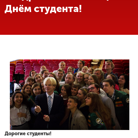
Обучение
Днём студента!
Наука
Международная
деятельность
Другие виды
деятельности
Студенческая жизнь
Сведения об
образовательной
организации
Дорогие студенты!