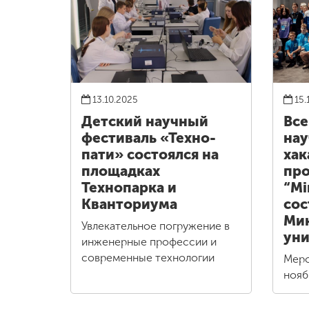
13.10.2025
15.
Детский научный
Все
фестиваль «Техно-
нау
пати» состоялся на
хак
площадках
пр
Технопарка и
“Mi
Кванториума
сос
Ми
Увлекательное погружение в
уни
инженерные профессии и
современные технологии
Меро
нояб