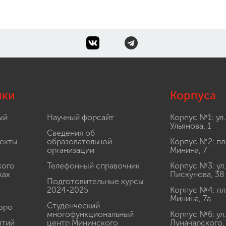
лки
Корпуса
ый
Научный форсайт
Корпус №1: ул.
Ульянова, 1
Сведения об
екты
образовательной
Корпус №2: пл
организации
Минина, 7
кого
Телефонный справочник
Корпус №3: ул.
ках
Пискунова, 38
Подготовительные курсы
2024-2025
Корпус №4: пл
Минина, 7а
Студенческий
юро
многофункциональный
Корпус №6: ул.
ятий
центр Мининского
Луначарского,