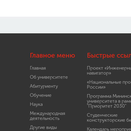
Главное меню
Быстрые ссы
Главная
Проект «Инженерн
навигатор»
Об университете
«Национальные про
Абитуриенту
России»
Обучение
Программа Мининс
университета в рам
Наука
"Приоритет 2030"
Международная
Студенческие
деятельность
конструкторские б
Другие виды
Календарь меропри