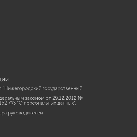
u
ции
я "Нижегородский государственный
еральным законом от 29.12.2012 №
152-ФЗ "О персональных данных"
,
ера руководителей