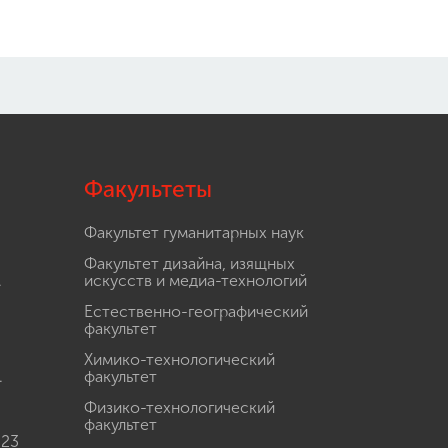
Факультеты
Факультет гуманитарных наук
Факультет дизайна, изящных
.
искусств и медиа-технологий
Естественно-географический
факультет
Химико-технологический
.
факультет
Физико-технологический
факультет
 23