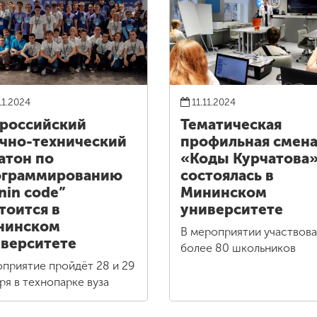
11.2024
11.11.2024
российский
Тематическая
чно-технический
профильная смен
атон по
«Коды Курчатова
ограммированию
состоялась в
nin code”
Мининском
тоится в
университете
нинском
В мероприятии участвов
верситете
более 80 школьников
приятие пройдёт 28 и 29
ря в технопарке вуза