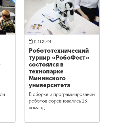
11.11.2024
Робототехнический
а
турнир «РобоФест»
»
состоялся в
технопарке
Мининского
университета
али
В сборке и программировании
роботов соревновались 13
команд