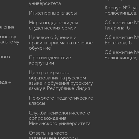
университета
Корпус №7: ул.
Инженерные классы
Челюскинцев, 
Меры поддержки для
Общежитие № 1
вления
студенческих семей
Гагарина, 6
ройству
Целевое обучение и
Общежитие № 2
иальному
правила приема на целевое
Бекетова, 6
обучение
Общежитие № 3
ного
Противодействие
Челюскинцев, 
коррупции
Центр открытого
образования на русском
еда +
языке и обучения русскому
языку в Республике Индия
Психолого-педагогические
классы
Служба психологического
сопровождения
Мининского университета
Ответы на часто
задаваемые вопросы