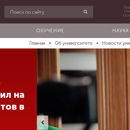
При
ко
Осн
ОБУЧЕНИЕ
НАУКА
Главная
Об университете
Новости ун
о
ил на
тов в