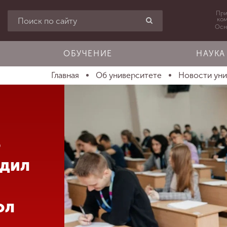
При
ко
Осн
ОБУЧЕНИЕ
НАУКА
Главная
Об университете
Новости ун
о
адил
ол