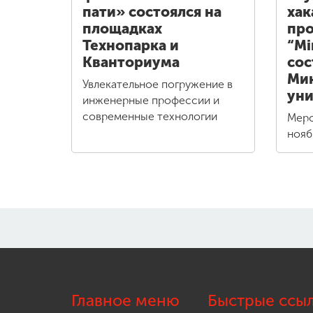
пати» состоялся на
хак
площадках
пр
Технопарка и
“Mi
Кванториума
сос
Ми
Увлекательное погружение в
уни
инженерные профессии и
современные технологии
Меро
нояб
Главное меню
Быстрые ссы