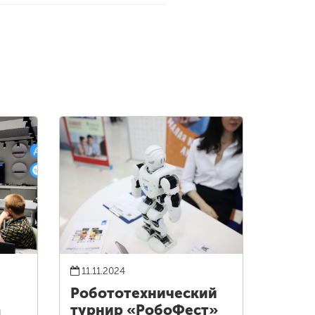
11.11.2024
Робототехнический
а
турнир «РобоФест»