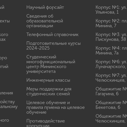
ый
Научный форсайт
Корпус №1: ул.
Ульянова, 1
Сведения об
екты
образовательной
Корпус №2: пл
организации
Минина, 7
кого
Телефонный справочник
Корпус №3: ул.
ках
Пискунова, 38
Подготовительные курсы
2024-2025
Корпус №4: пл
Минина, 7а
Студенческий
юро
многофункциональный
Корпус №6: ул.
ятий
центр Мининского
Луначарского,
университета
Корпус №7: ул.
Инженерные классы
Челюскинцев, 
Меры поддержки для
Общежитие № 1
вления
студенческих семей
Гагарина, 6
ройству
Целевое обучение и
Общежитие № 2
иальному
правила приема на целевое
Бекетова, 6
обучение
Общежитие № 3
ного
Противодействие
Челюскинцев, 
коррупции