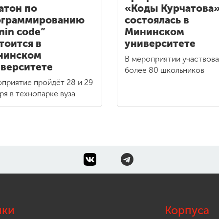
атон по
«Коды Курчатова
ограммированию
состоялась в
nin code”
Мининском
тоится в
университете
нинском
В мероприятии участвов
верситете
более 80 школьников
приятие пройдёт 28 и 29
ря в технопарке вуза
лки
Корпуса