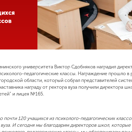
щихся
ссов
Мининского университета Виктор Сдобняков наградил дирек
психолого-педагогические классы. Награждение прошло в
ородской области, который собрал представителей систе
 наставника награду от ректора вуза получили директора ш
етей” и лицея №165.
ло почти 120 учащихся из психолого-педагогических классов
вуза. И сегодня мы благодарим директоров школ, которые 
 психолого-педагогические классы, мы обеспечиваем ра