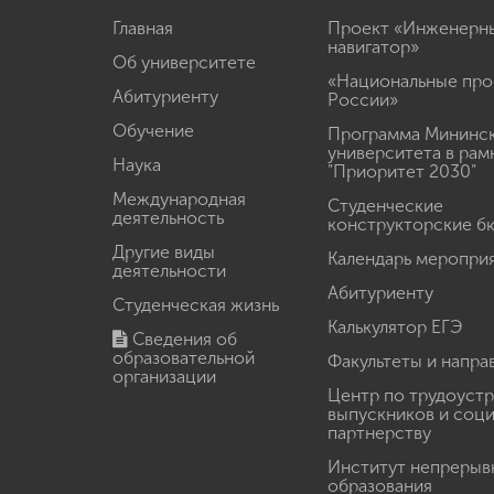
Главная
Проект «Инженерн
навигатор»
Об университете
«Национальные про
Абитуриенту
России»
Обучение
Программа Мининс
университета в рам
Наука
"Приоритет 2030"
Международная
Студенческие
деятельность
конструкторские б
Другие виды
Календарь меропри
деятельности
Абитуриенту
Студенческая жизнь
Калькулятор ЕГЭ
Сведения об
образовательной
Факультеты и напра
организации
Центр по трудоуст
выпускников и соц
партнерству
Институт непрерыв
образования