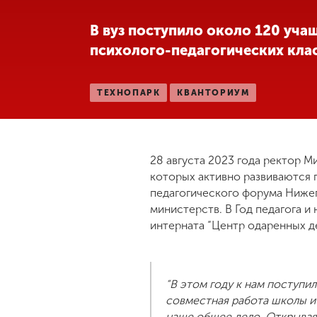
Международная
В вуз поступило около 120 уча
деятельность
психолого-педагогических кла
Другие виды
ТЕХНОПАРК
КВАНТОРИУМ
деятельности
Студенческая
жизнь
28 августа 2023 года ректор 
которых активно развиваются 
педагогического форума Нижег
Сведения об
министерств. В Год педагога и
образовательной
интерната “Центр одаренных д
организации
Приемная
“В этом году к нам поступи
комиссия
совместная работа школы и 
+7 (831) 262-26-20
наше общее дело. Открывая