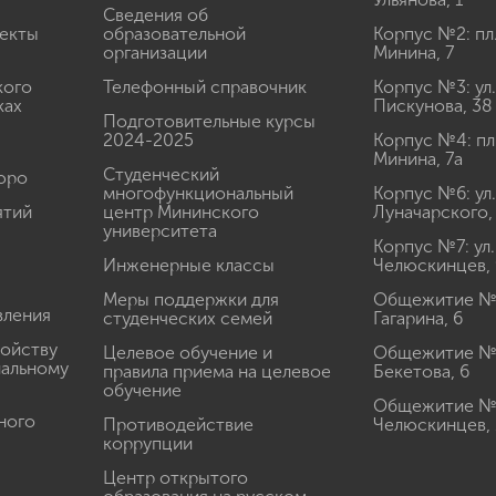
Сведения об
екты
образовательной
Корпус №2: пл
организации
Минина, 7
кого
Телефонный справочник
Корпус №3: ул.
ках
Пискунова, 38
Подготовительные курсы
2024-2025
Корпус №4: пл
Минина, 7а
Студенческий
юро
многофункциональный
Корпус №6: ул.
ятий
центр Мининского
Луначарского,
университета
Корпус №7: ул.
Инженерные классы
Челюскинцев, 
Меры поддержки для
Общежитие № 1
вления
студенческих семей
Гагарина, 6
ройству
Целевое обучение и
Общежитие № 2
иальному
правила приема на целевое
Бекетова, 6
обучение
Общежитие № 3
ного
Противодействие
Челюскинцев, 
коррупции
Центр открытого