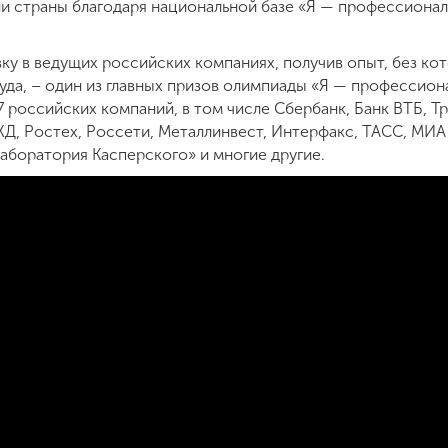
и страны благодаря национальной базе «Я — профессиона
у в ведущих российских компаниях, получив опыт, без кот
уда, – один из главных призов олимпиады «Я — профессиона
 российских компаний, в том числе Сбербанк, Банк ВТБ, Т
ЖД, Ростех, Россети, Металлинвест, Интерфакс, ТАСС, МИА
аборатория Касперского» и многие другие.