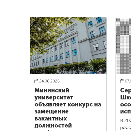
24.06.2026
07.
Мининский
Сер
университет
Шко
объявляет конкурс на
осо
замещение
исп
вакантных
В 20
должностей
росс