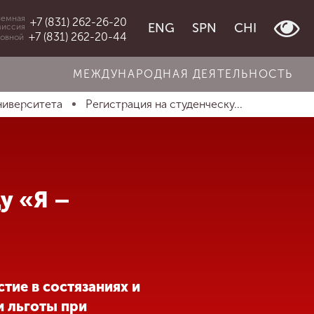
емная
+7 (831) 262-26-20
ENG
SPN
CHI
миссия
+7 (831) 262-20-44
овной
МЕЖДУНАРОДНАЯ ДЕЯТЕЛЬНОСТЬ
ниверситета
Регистрация на студенческу...
у «Я –
тие в состязаниях и
и льготы при