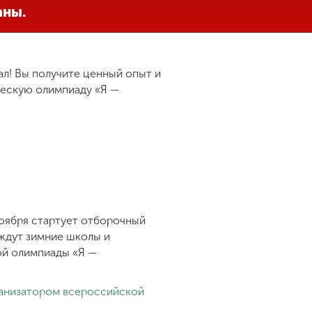
раны.
ал! Вы получите ценный опыт и
ческую олимпиаду «Я —
ноября стартует отборочный
ждут зимние школы и
ой олимпиады «Я —
ганизатором всероссийской