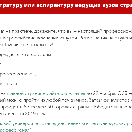
стратуру или аспирантуру ведущих вузов ст
я на практике, докажите, что вы – настоящий профессион
йшие российские компании изнутри. Регистрация на студен
 объявляется открытой!
ерждаете, что согласны:
у,
 профессионалов,
й страны.
 на
главной странице сайта олимпиады
до 22 ноября. С 23 
ый можно пройти из любой точки мира. Затем финалистов 
 пройдет в более чем 50 городах страны. Победители втор
ены весной 2019 года.
ский университет стал единственным в регионе вузом-ор
профессионал"