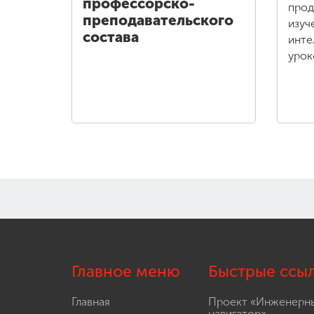
профессорско-
прод
преподавательского
изуч
состава
инте
урок
Главное меню
Быстрые ссы
Главная
Проект «Инженерн
навигатор»