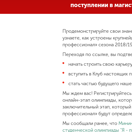
поступлении в маги
Международная
деятельность
Продемонстрируйте свои знани
Другие виды
узнаете, как устроены крупне
деятельности
профессионал» сезона 2018/19
Переходя по ссылке, вы подтв
Студенческая
начать строить свою карьер
жизнь
вступить в Клуб настоящих
стать частью будущего наше
Сведения об
образовательной
Мы ждем вас! Регистрируйтесь
организации
онлайн-этап олимпиады, котор
заключительный этап, который
профессионал» будут определ
Приемная
комиссия
Мы сообщали ранее, что
Минин
+7 (831) 262-26-20
студенческой олимпиады "Я - 