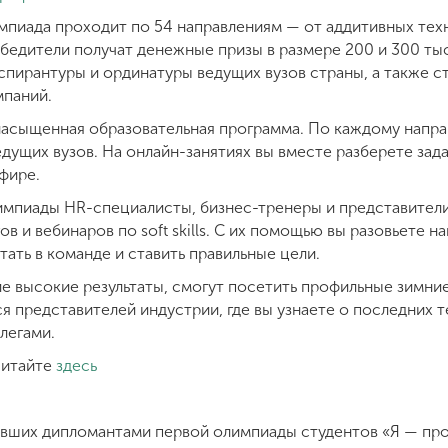
мпиада проходит по 54 направлениям — от аддитивных тех
бедители получат денежные призы в размере 200 и 300 тыс
спирантуры и ординатуры ведущих вузов страны, а также с
омпаний.
насыщенная образовательная программа. По каждому напр
едущих вузов. На онлайн-занятиях вы вместе разберете зад
эфире.
импиады HR-специалисты, бизнес-тренеры и представител
в и вебинаров по soft skills. С их помощью вы разовьете 
ать в команде и ставить правильные цели.
ие высокие результаты, смогут посетить профильные зимни
 представителей индустрии, где вы узнаете о последних т
легами.
 читайте
здесь
авших дипломантами первой олимпиады студентов «Я — пр