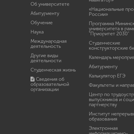
Об университете
«Национальные про
Абитуриенту
России»
Обучение
Программа Мининс
университета в рам
Наука
"Приоритет 2030"
Международная
Студенческие
деятельность
конструкторские б
Другие виды
Календарь меропри
деятельности
Абитуриенту
Студенческая жизнь
Калькулятор ЕГЭ
Сведения об
образовательной
Факультеты и напра
организации
Центр по трудоуст
выпускников и соц
партнерству
Институт непрерыв
образования
Электронная
информационно-