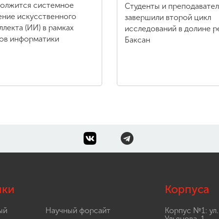
олжится системное
Студенты и преподавате
ение искусственного
завершили второй цикл
ллекта (ИИ) в рамках
исследований в долине р
ов информатики
Баксан
лки
Корпуса
ый
Научный форсайт
Корпус №1: ул.
Ульянова, 1