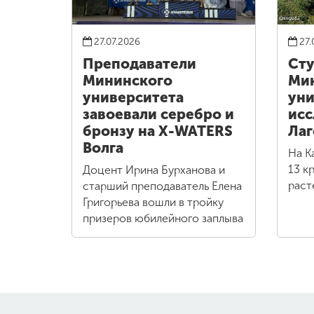
27.07.2026
27.
Преподаватели
Сту
Мининского
Ми
университета
уни
завоевали серебро и
исс
бронзу на X-WATERS
Лаг
Волга
На К
13 к
Доцент Ирина Бурханова и
раст
старший преподаватель Елена
Григорьева вошли в тройку
призеров юбилейного заплыва