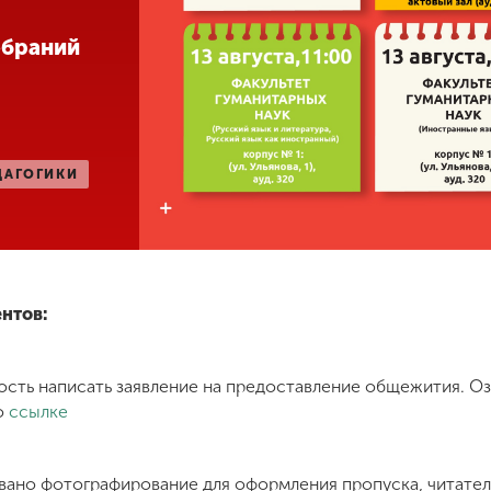
обраний
ДАГОГИКИ
нтов:
ость написать заявление на предоставление общежития. О
о
ссылке
вано фотографирование для оформления пропуска, читател