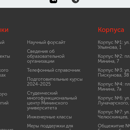
лки
Корпуса
ый
Научный форсайт
Корпус №1: ул.
Ульянова, 1
Сведения об
екты
образовательной
Корпус №2: пл
организации
Минина, 7
кого
Телефонный справочник
Корпус №3: ул.
ках
Пискунова, 38
Подготовительные курсы
2024-2025
Корпус №4: пл
Минина, 7а
Студенческий
юро
многофункциональный
Корпус №6: ул.
ятий
центр Мининского
Луначарского,
университета
Корпус №7: ул.
Инженерные классы
Челюскинцев, 
Меры поддержки для
Общежитие № 1
вления