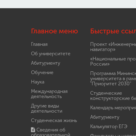
Главное меню
Быстрые ссы
Главная
Проект «Инженерн
навигатор»
Об университете
«Национальные про
Абитуриенту
России»
Обучение
Программа Мининс
университета в рам
Наука
"Приоритет 2030"
Международная
Студенческие
деятельность
конструкторские б
Другие виды
Календарь меропри
деятельности
Абитуриенту
Студенческая жизнь
Калькулятор ЕГЭ
Сведения об
образовательной
Факультеты и напра