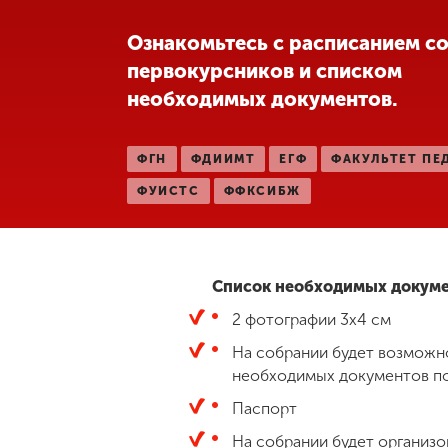
Международная
Ознакомьтесь с расписанием с
деятельность
первокурсников и списком
необходимых документов.
Другие виды
деятельности
ФГН
ФДИИМТ
ЕГФ
ФАКУЛЬТЕТ ПЕ
ФУИСТС
ФФКСИБЖ
Студенческая
жизнь
Сведения об
Список необходимых докуме
образовательной
2 фотографии 3х4 см
организации
На собрании будет возможн
необходимых документов п
Приемная
Паспорт
комиссия
+7 (831) 262-26-20
На собрании будет организо