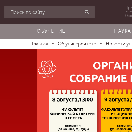
При
ко
Осн
ОБУЧЕНИЕ
НАУКА
Главная
Об университете
Новости ун