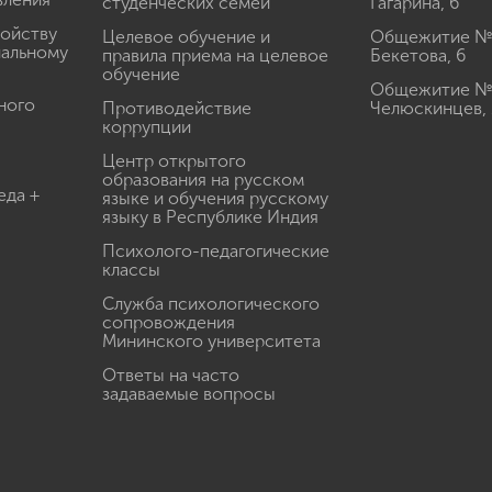
студенческих семей
Гагарина, 6
ройству
Целевое обучение и
Общежитие № 2
иальному
правила приема на целевое
Бекетова, 6
обучение
Общежитие № 3
ного
Противодействие
Челюскинцев, 
коррупции
Центр открытого
образования на русском
еда +
языке и обучения русскому
языку в Республике Индия
Психолого-педагогические
классы
Служба психологического
сопровождения
Мининского университета
Ответы на часто
задаваемые вопросы