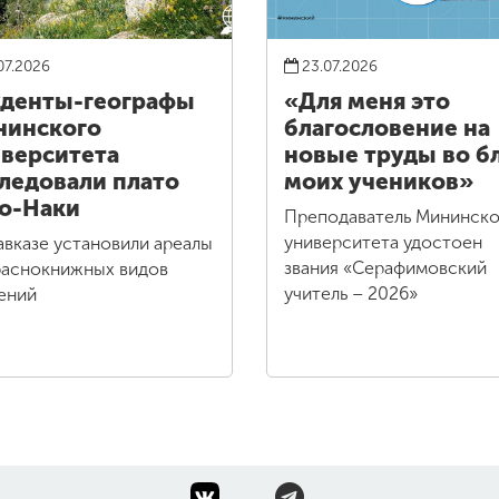
07.2026
23.07.2026
денты-географы
«Для меня это
нинского
благословение на
верситета
новые труды во б
ледовали плато
моих учеников»
о-Наки
Преподаватель Мининско
университета удостоен
авказе установили ареалы
звания «Серафимовский
раснокнижных видов
учитель – 2026»
ений